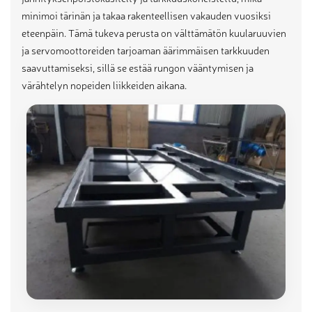
minimoi tärinän ja takaa rakenteellisen vakauden vuosiksi
eteenpäin. Tämä tukeva perusta on välttämätön kuularuuvien
ja servomoottoreiden tarjoaman äärimmäisen tarkkuuden
saavuttamiseksi, sillä se estää rungon vääntymisen ja
värähtelyn nopeiden liikkeiden aikana.