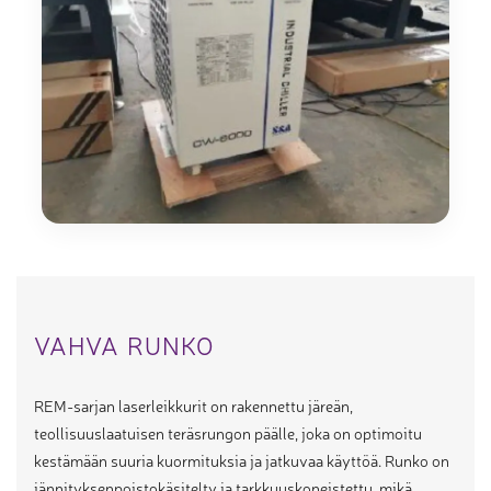
VAHVA RUNKO
REM-sarjan laserleikkurit on rakennettu järeän,
teollisuuslaatuisen teräsrungon päälle, joka on optimoitu
kestämään suuria kuormituksia ja jatkuvaa käyttöä. Runko on
jännityksenpoistokäsitelty ja tarkkuuskoneistettu, mikä