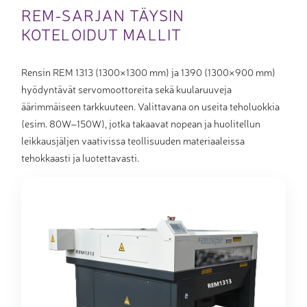
REM-SARJAN TÄYSIN
KOTELOIDUT MALLIT
Rensin REM 1313 (1300×1300 mm) ja 1390 (1300×900 mm)
hyödyntävät servomoottoreita sekä kuularuuveja
äärimmäiseen tarkkuuteen. Valittavana on useita teholuokkia
(esim. 80W–150W), jotka takaavat nopean ja huolitellun
leikkausjäljen vaativissa teollisuuden materiaaleissa
tehokkaasti ja luotettavasti.