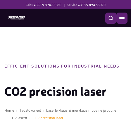
+358 9 894 65380
|
+358 9 894 65390
Sales
Service
EFFICIENT SOLUTIONS FOR INDUSTRIAL NEEDS
CO2 precision laser
Home
Työstökoneet
Laserleikkaus & merkkaus muoville ja puulle
CO2 laserit
CO2 precision laser