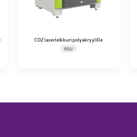
e
CO2 laserleikkuri polyakryylille
REU