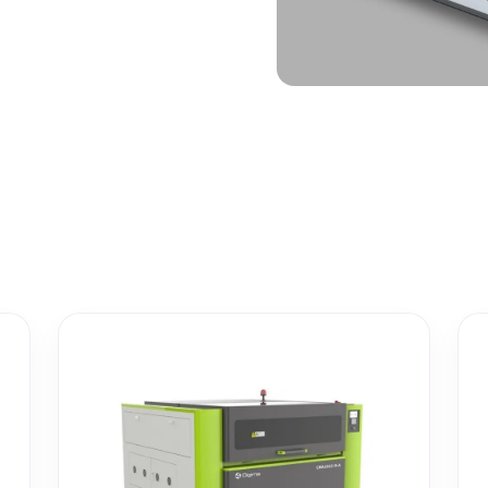
et ja levy- ja
tot
oneet – kulminta,
bottijärjestelmät
tsasutuotteet