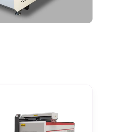
Metallisahat
Profiilikoneet ja -sahat
Työkalut ja tarvikkeet