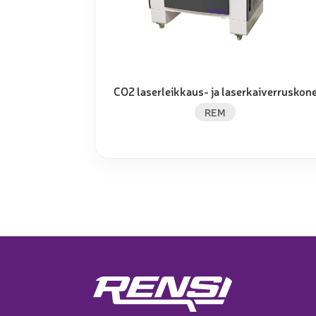
Muu laadunvalvonta
Mittauspalvelu
CO2 laserleikkaus- ja laserkaiverruskon
REM