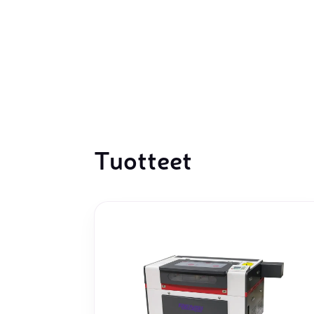
Laserpinnoituskoneet
Levynostim
Tarkkuuslaserit
tankovaras
Laserlasinleikkaus
Muut levyk
taivutus
Tuotteet
Koordinaattimittauskoneet
FAIRINO ko
Nivelvarsimittakoneet
FAIRINO hi
3D-skannerit
Planar ohutlevymittalaitteet
Okulaarittomat mikroskoopit
Videomittalaitteet
3D-mittauksen oheistuotteet