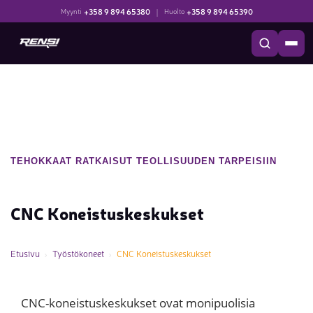
+358 9 894 65380
|
+358 9 894 65390
Myynti
Huolto
TEHOKKAAT RATKAISUT TEOLLISUUDEN TARPEISIIN
CNC Koneistuskeskukset
Etusivu
Työstökoneet
CNC Koneistuskeskukset
CNC-koneistuskeskukset ovat monipuolisia