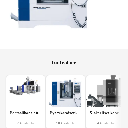
Tuotealueet
Portaalikoneistuskeskukset
Pystykaraiset koneistuskeskukset
5-akseliset koneistuskeskukset
2 tuotetta
10 tuotetta
4 tuotetta