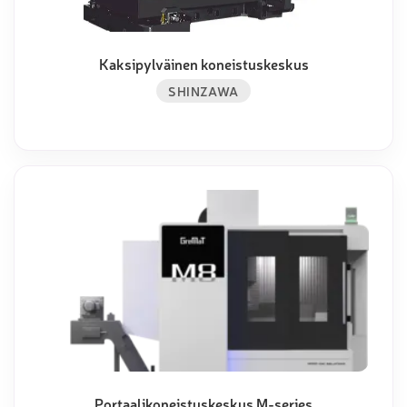
Kaksipylväinen koneistuskeskus
SHINZAWA
Portaalikoneistuskeskus M-series