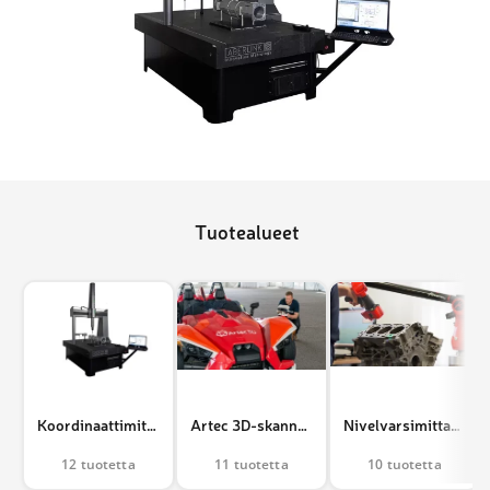
Tuotealueet
Koordinaattimittauskoneet
Artec 3D-skannerit
Nivelvarsimittakoneet
12 tuotetta
11 tuotetta
10 tuotetta