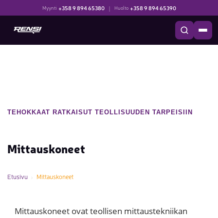
+358 9 894 65380
|
+358 9 894 65390
Myynti
Huolto
TEHOKKAAT RATKAISUT TEOLLISUUDEN TARPEISIIN
Mittauskoneet
Etusivu
Mittauskoneet
Mittauskoneet ovat teollisen mittaustekniikan