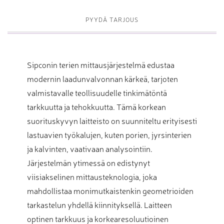
PYYDÄ TARJOUS
Sipconin terien mittausjärjestelmä edustaa
modernin laadunvalvonnan kärkeä, tarjoten
valmistavalle teollisuudelle tinkimätöntä
tarkkuutta ja tehokkuutta. Tämä korkean
suorituskyvyn laitteisto on suunniteltu erityisesti
lastuavien työkalujen, kuten porien, jyrsinterien
ja kalvinten, vaativaan analysointiin.
Järjestelmän ytimessä on edistynyt
viisiakselinen mittausteknologia, joka
mahdollistaa monimutkaistenkin geometrioiden
tarkastelun yhdellä kiinnityksellä. Laitteen
optinen tarkkuus ja korkearesoluutioinen