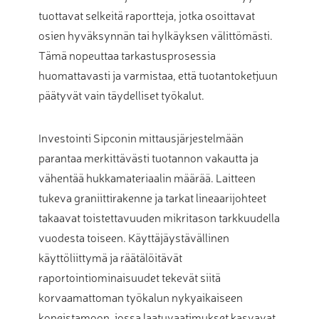
tuottavat selkeitä raportteja, jotka osoittavat
osien hyväksynnän tai hylkäyksen välittömästi.
Tämä nopeuttaa tarkastusprosessia
huomattavasti ja varmistaa, että tuotantoketjuun
päätyvät vain täydelliset työkalut.
Investointi Sipconin mittausjärjestelmään
parantaa merkittävästi tuotannon vakautta ja
vähentää hukkamateriaalin määrää. Laitteen
tukeva graniittirakenne ja tarkat lineaarijohteet
takaavat toistettavuuden mikritason tarkkuudella
vuodesta toiseen. Käyttäjäystävällinen
käyttöliittymä ja räätälöitävät
raportointiominaisuudet tekevät siitä
korvaamattoman työkalun nykyaikaiseen
koneistamoon, jossa laatuvaatimukset kasvavat