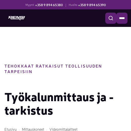
+358 9 894 65380
|
+358 9 894 65390
Myynti
Huolto
TEHOKKAAT RATKAISUT TEOLLISUUDEN
TARPEISIIN
Työkalunmittaus ja -
tarkistus
Etusivu
Mittauskoneet
Videomittalaitteet