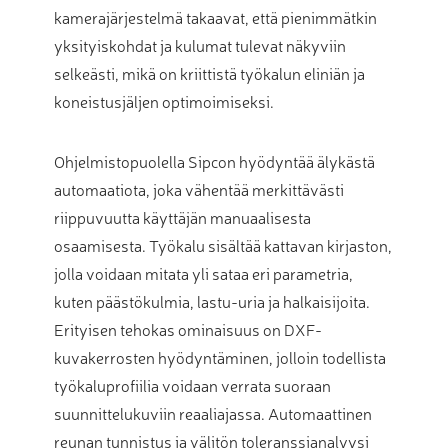
kamerajärjestelmä takaavat, että pienimmätkin
yksityiskohdat ja kulumat tulevat näkyviin
selkeästi, mikä on kriittistä työkalun eliniän ja
koneistusjäljen optimoimiseksi.
Ohjelmistopuolella Sipcon hyödyntää älykästä
automaatiota, joka vähentää merkittävästi
riippuvuutta käyttäjän manuaalisesta
osaamisesta. Työkalu sisältää kattavan kirjaston,
jolla voidaan mitata yli sataa eri parametria,
kuten päästökulmia, lastu-uria ja halkaisijoita.
Erityisen tehokas ominaisuus on DXF-
kuvakerrosten hyödyntäminen, jolloin todellista
työkaluprofiilia voidaan verrata suoraan
suunnittelukuviin reaaliajassa. Automaattinen
reunan tunnistus ja välitön toleranssianalyysi