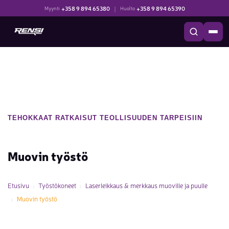
+358 9 894 65380
|
+358 9 894 65390
Myynti
Huolto
TEHOKKAAT RATKAISUT TEOLLISUUDEN TARPEISIIN
Muovin työstö
Etusivu
Työstökoneet
Laserleikkaus & merkkaus muoville ja puulle
Muovin työstö