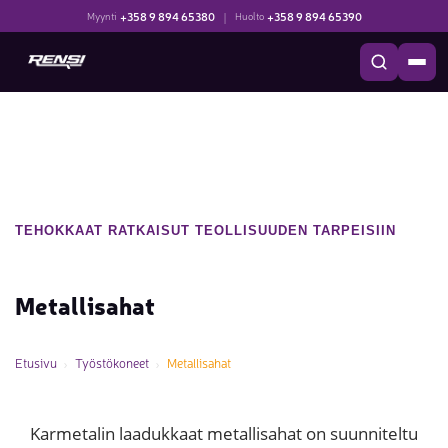
+358 9 894 65380
|
+358 9 894 65390
Myynti
Huolto
TEHOKKAAT RATKAISUT TEOLLISUUDEN TARPEISIIN
Metallisahat
Etusivu
Työstökoneet
Metallisahat
Karmetalin laadukkaat metallisahat on suunniteltu