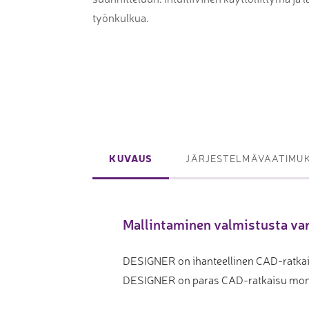
Laserpinnoituskoneet
työnkulkua.
Levynostim
Tarkkuuslaserit
tankovaras
Laserlasinleikkaus
Muut levyk
taivutus
Koordinaattimittauskoneet
FAIRINO ko
KUVAUS
JÄRJESTELMÄVAATIMU
Nivelvarsimittakoneet
FAIRINO hi
3D-skannerit
Mallintaminen valmistusta va
Planar ohutlevymittalaitteet
Okulaarittomat mikroskoopit
DESIGNER on ihanteellinen CAD-ratkaisu
Videomittalaitteet
DESIGNER on paras CAD-ratkaisu moni
3D-mittauksen oheistuotteet