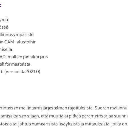
:
ttymä
össä
allinnusympäristö
in CAM -alustoihin
isella
AD-mallien pintakorjaus
eli formaateista
ti (versioista2021.0)
rinteisen mallintamisjärjestelmän rajoituksista. Suoran mallinnuk
amiseksi sen sijaan, että muuttaisi pitkää parametrisarjaa suun
isia tai johtua numeerisista lisäyksistä ja mittauksista, jotka o