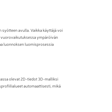
yötteen avulla. Vaikka käyttäjä voi
sti vuorovaikutuksessa ympäröivän
ttaa luonnoksen luomisprosessia
assa olevat 2D-tiedot 3D-malliksi
sprofiilialueet automaattisesti, mikä