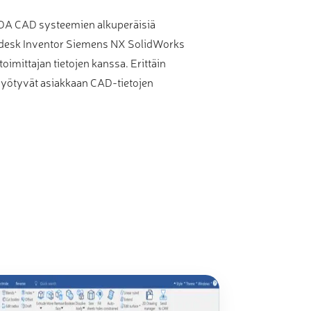
VDA CAD systeemien alkuperäisiä
todesk Inventor Siemens NX SolidWorks
oimittajan tietojen kanssa. Erittäin
 hyötyvät asiakkaan CAD-tietojen