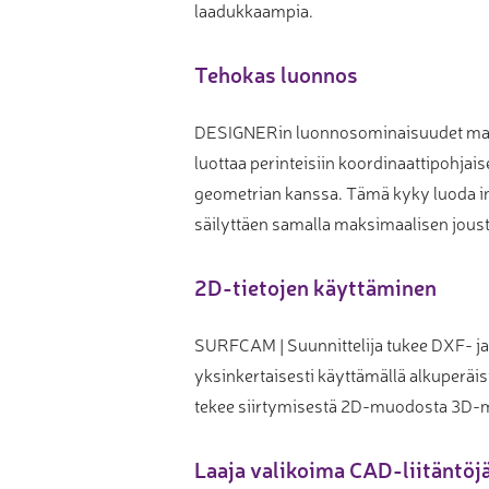
laadukkaampia.
Tehokas luonnos
DESIGNERin luonnosominaisuudet mahdo
luottaa perinteisiin koordinaattipohj
geometrian kanssa. Tämä kyky luoda int
säilyttäen samalla maksimaalisen jous
2D-tietojen käyttäminen
SURFCAM | Suunnittelija tukee DXF- ja
yksinkertaisesti käyttämällä alkuperäisi
tekee siirtymisestä 2D-muodosta 3D-
Laaja valikoima CAD-liitäntöj