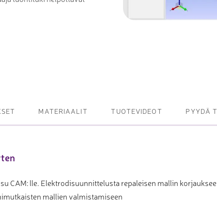
et ja levy- ja
tot
oneet – kulminta,
bottijärjestelmät
KSET
MATERIAALIT
TUOTEVIDEOT
PYYDÄ 
tsasutuotteet
rten
 CAM: lle. Elektrodisuunnittelusta repaleisen mallin korjauksee
mutkaisten mallien valmistamiseen