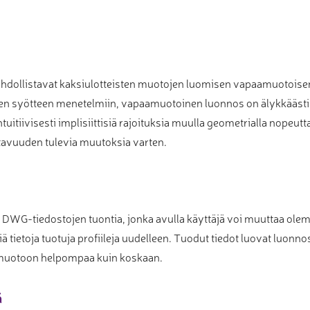
llistavat kaksiulotteisten muotojen luomisen vapaamuotoisen s
aisen syötteen menetelmiin, vapaamuotoinen luonnos on älykkää
uitiivisesti implisiittisiä rajoituksia muulla geometrialla nopeu
tavuuden tulevia muutoksia varten.
 DWG-tiedostojen tuontia, jonka avulla käyttäjä voi muuttaa olem
ä tietoja tuotuja profiileja uudelleen. Tuodut tiedot luovat luonno
muotoon helpompaa kuin koskaan.
ä