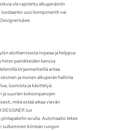
oksia ole rajoitettu alkuperäisiin
ä, luodaanko uusi komponentti vai
 Designertukee.
ytön aloittamisesta nopeaa ja helppoa
 hiiren painikkeiden kanssa
lemillä kirjanmerkeillä antaa
roksinen ja monen alkuperän hallinta
lua, luomista ja käsittelyä.
en ja suurten kokoonpanojen
isesti, mikä estää aikaa vievän
vat DESIGNER luo
pintapaketin avulla. Automaatio tekee
n sulkeminen kiinteän rungon