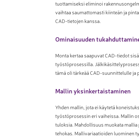
tuottamiseksi eliminoi rakennusongelm
vaihtaa saumattomasti kiinteän ja pinta
CAD-tietojen kanssa.
Ominaisuuden tukahduttamin
Monta kertaa saapuvat CAD-tiedot sisält
työstöprosessilla. Jälkikäsittelyproses
tämä oli tärkeää CAD-suunnittelulle j
Mallin yksinkertaistaminen
Yhden mallin, jota ei käytetä koneistuk
työstöprosessin eri vaiheissa. Mallin 
tuloksia. Mahdollisuus muokata mallia
tehokas. Mallivariaatioiden luominen ty