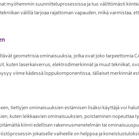
at myöhemmin suunnitteluprosessissa ja tuo välittömästi kiinteä
tekniikan välillä tarjoaa rajattoman vapauden, mikä varmistaa, et
en
ävät geometrisia ominaisuuksia, jotka ovat joko tarpeettomia CAM: 
sit, kuten laserkaiverrus, elektrodimerkinnät ja muut tekniikat, ov
a pysyy viime kädessä loppukomponentissa, tällaiset merkinnät e
seen, tiettyjen ominaisuuksien estämisen lisäksi käyttäjä voi hal
osien, kuten leikkaavien ominaisuuksien, poistaminen nopeuttaa 
 pitämättä kiinni edellisen rakennusmenetelmän tai ominaisuusp
östöprosessin jokaiselle vaiheelle on helppoa ja koneistustuloksis