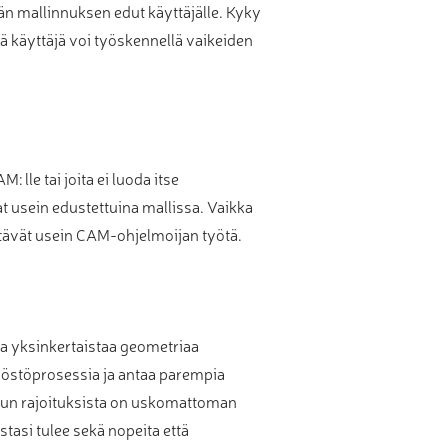
n mallinnuksen edut käyttäjälle. Kyky
tä käyttäjä voi työskennellä vaikeiden
lle tai joita ei luoda itse
at usein edustettuina mallissa. Vaikka
stävät usein CAM-ohjelmoijan työtä.
uta yksinkertaistaa geometriaa
työstöprosessia ja antaa parempia
uun rajoituksista on uskomattoman
tasi tulee sekä nopeita että