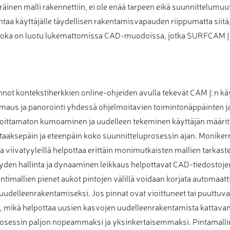
räinen malli rakennettiin, ei ole enää tarpeen eikä suunnittelumuut
taa käyttäjälle täydellisen rakentamisvapauden riippumatta siit
 joka on luotu lukemattomissa CAD-muodoissa, jotka SURFCAM |
not kontekstiherkkien online-ohjeiden avulla tekevät CAM |: n kä
aus ja panorointi yhdessä ohjelmoitavien toimintonäppäinten ja
joittamaton kumoaminen ja uudelleen tekeminen käyttäjän määritte
a taaksepäin ja eteenpäin koko suunnitteluprosessin ajan. Moniker
ja viivatyyleillä helpottaa erittäin monimutkaisten mallien tarkaste
den hallinta ja dynaaminen leikkaus helpottavat CAD-tiedostoj
timallien pienet aukot pintojen välillä voidaan korjata automaatt
uudelleenrakentamiseksi. Jos pinnat ovat vioittuneet tai puuttu
 mikä helpottaa uusien kasvojen uudelleenrakentamista kattavan 
rosessin paljon nopeammaksi ja yksinkertaisemmaksi. Pintamalli