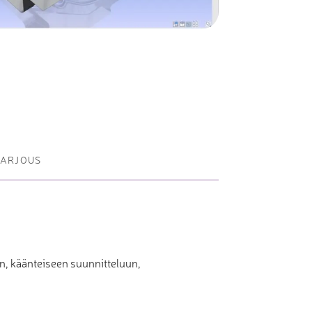
Metallisahat
Profiilikoneet ja -sahat
Työkalut ja tarvikkeet
TARJOUS
n, käänteiseen suunnitteluun,