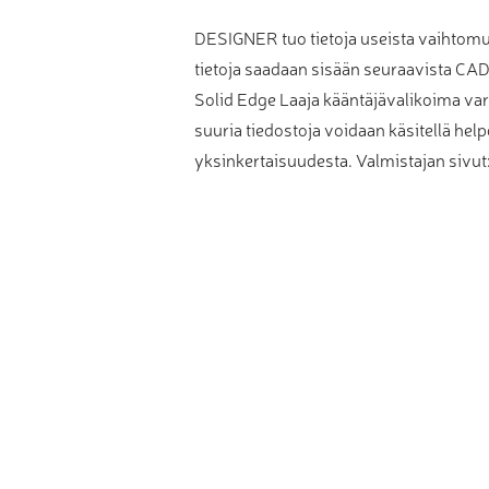
DESIGNER tuo tietoja useista vaihtom
tietoja saadaan sisään seuraavista C
Solid Edge Laaja kääntäjävalikoima varm
suuria tiedostoja voidaan käsitellä he
yksinkertaisuudesta. Valmistajan sivut