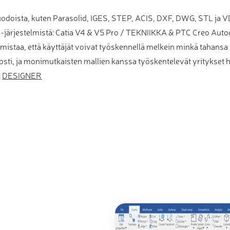
uodoista, kuten Parasolid, IGES, STEP, ACIS, DXF, DWG, STL ja 
AD-järjestelmistä: Catia V4 & V5 Pro / TEKNIIKKA & PTC Creo Au
istaa, että käyttäjät voivat työskennellä melkein minkä tahansa t
lposti, ja monimutkaisten mallien kanssa työskentelevät yritykset
:
DESIGNER