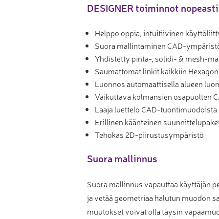
DESIGNER toiminnot nopeasti
Muu laadunvalvonta
Mittauspalvelu
Helppo oppia, intuitiivinen käyttölii
Suora mallintaminen CAD-ympärist
Yhdistetty pinta-, solidi- & mesh-m
Saumattomat linkit kaikkiin Hexagon
Luonnos automaattisella alueen luom
Vaikuttava kolmansien osapuolten C
Laaja luettelo CAD-tuontimuodoista 
Erillinen käänteinen suunnittelupaket
Tehokas 2D-piirustusympäristö
Suora mallinnus
Suora mallinnus vapauttaa käyttäjän pe
ja vetää geometriaa halutun muodon sa
muutokset voivat olla täysin vapaamuoto