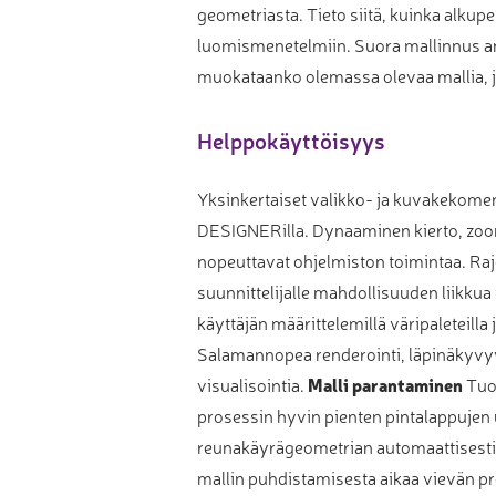
geometriasta. Tieto siitä, kuinka alkupe
luomismenetelmiin. Suora mallinnus an
muokataanko olemassa olevaa mallia,
Helppokäyttöisyys
Yksinkertaiset valikko- ja kuvakekomen
DESIGNERilla. Dynaaminen kierto, zoom
nopeuttavat ohjelmiston toimintaa. Ra
suunnittelijalle mahdollisuuden liikku
käyttäjän määrittelemillä väripaleteilla 
Salamannopea renderointi, läpinäkyvyy
visualisointia.
Malli parantaminen
Tuon
prosessin hyvin pienten pintalappujen 
reunakäyrägeometrian automaattisesti,
mallin puhdistamisesta aikaa vievän p