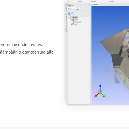
elyominaisuudet avaavat
kkäämpään tuotantoon laajalla