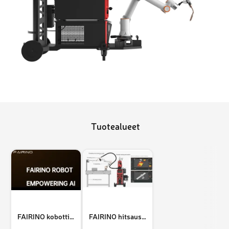
Tuotealueet
FAIRINO kobottijärjestelmät
FAIRINO hitsaustuotteet