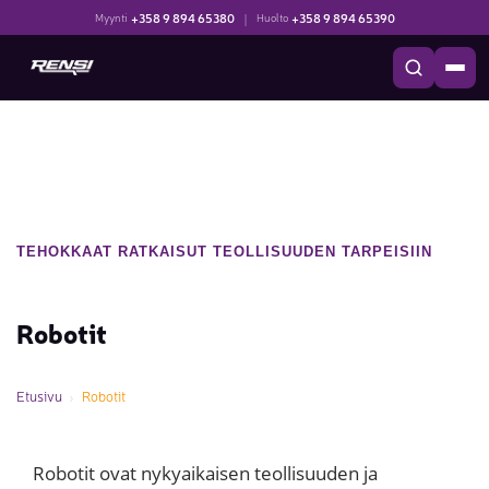
+358 9 894 65380
|
+358 9 894 65390
Myynti
Huolto
TEHOKKAAT RATKAISUT TEOLLISUUDEN TARPEISIIN
Robotit
Etusivu
Robotit
Robotit ovat nykyaikaisen teollisuuden ja