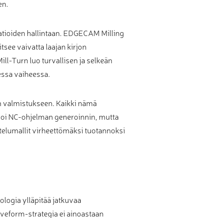
en.
aatioiden hallintaan. EDGECAM Milling
see vaivatta laajan kirjon
-Turn luo turvallisen ja selkeän
essa vaiheessa.
an valmistukseen. Kaikki nämä
soi NC-ohjelman generoinnin, mutta
ttelumallit virheettömäksi tuotannoksi
logia ylläpitää jatkuvaa
aveform-strategia ei ainoastaan