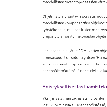
mahdollistaa tuotantoprosessien virta
Muu laadunvalvonta
Mittauspalvelu
Ohjelmiston jyrsintä- ja sorvausmoduul
mahdollistaa komponenttien ohjelmoinn
työstökoneita, mukaan lukien monirev
ympäristön monitoimikoneiden ohjelmoi
Lankasahausta (Wire EDM) varten ohjelm
ominaisuudet on sidottu yhteen ”Huma
säilyttää asiantuntijan kontrollin krii
ennennäkemättömällä nopeudella ja luo
Edistykselliset lastuamistek
Yksi järjestelmän teknisistä huipentu
lastukuormitusta suurtehostyöstössä, m