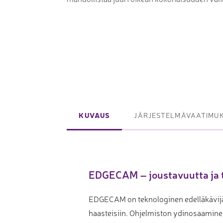
Laserpinnoituskoneet
Levynostim
Tarkkuuslaserit
tankovaras
Laserlasinleikkaus
Muut levyk
taivutus
Koordinaattimittauskoneet
FAIRINO ko
KUVAUS
JÄRJESTELMÄVAATIMU
Nivelvarsimittakoneet
FAIRINO hi
3D-skannerit
Planar ohutlevymittalaitteet
EDGECAM – joustavuutta ja 
Okulaarittomat mikroskoopit
EDGECAM on teknologinen edelläkävijä
Videomittalaitteet
haasteisiin. Ohjelmiston ydinosaamine
3D-mittauksen oheistuotteet