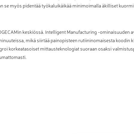
n se myös pidentää työkaluikäikää minimoimalla äkilliset kuormitu
DGECAMin keskiössä. Intelligent Manufacturing -ominaisuuden avu
n minuuteissa, mikä siirtää painopisteen rutiininomaisesta koodin k
groi korkeatasoiset mittausteknologiat suoraan osaksi valmistus
aumattomasti.