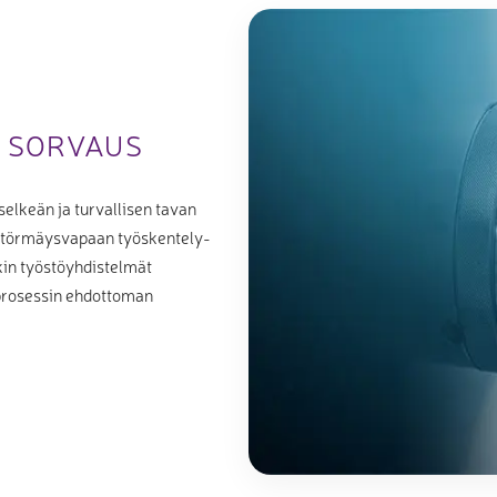
A SORVAUS
elkeän ja turvallisen tavan
n törmäysvapaan työskentely-
in työstöyhdistelmät
a prosessin ehdottoman