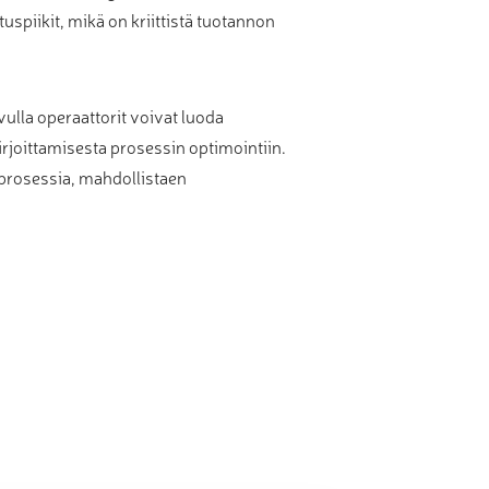
spiikit, mikä on kriittistä tuotannon
lla operaattorit voivat luoda
irjoittamisesta prosessin optimointiin.
prosessia, mahdollistaen