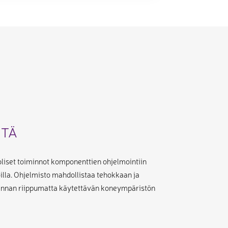
NTÄ
iset toiminnot komponenttien ohjelmointiin
oilla. Ohjelmisto mahdollistaa tehokkaan ja
linnan riippumatta käytettävän koneympäristön