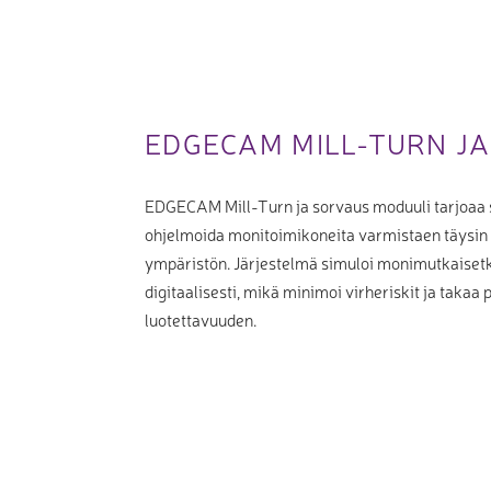
EDGECAM MILL-TURN J
EDGECAM Mill-Turn ja sorvaus moduuli tarjoaa s
ohjelmoida monitoimikoneita varmistaen täysi
ympäristön. Järjestelmä simuloi monimutkaisetk
digitaalisesti, mikä minimoi virheriskit ja taka
luotettavuuden.