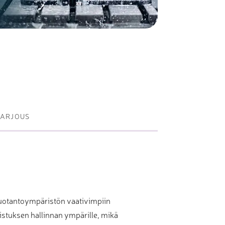
Metallisahat
Profiilikoneet ja -sahat
Työkalut ja tarvikkeet
TARJOUS
uotantoympäristön vaativimpiin
istuksen hallinnan ympärille, mikä