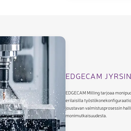
EDGECAM JYRSI
EDGECAM Milling tarjoaa monipuol
erilaisilla työstökonekonfiguraati
joustavan valmistusprosessin hal
monimutkaisuudesta.