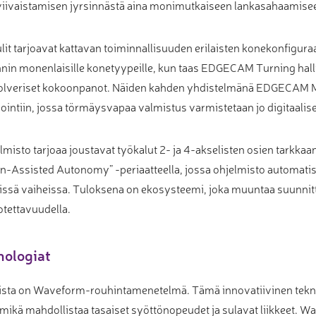
viivaistamisen jyrsinnästä aina monimutkaiseen lankasahaamise
it tarjoavat kattavan toiminnallisuuden erilaisten konekonfigur
in monenlaisille konetyypeille, kun taas EDGECAM Turning hallit
olveriset kokoonpanot. Näiden kahden yhdistelmänä EDGECAM Mill
ntiin, jossa törmäysvapaa valmistus varmistetaan jo digitaalis
isto tarjoaa joustavat työkalut 2- ja 4-akselisten osien tarkka
n-Assisted Autonomy” -periaatteella, jossa ohjelmisto automati
ttisissä vaiheissa. Tuloksena on ekosysteemi, joka muuntaa suunni
tettavuudella.
nologiat
mista on Waveform-rouhintamenetelmä. Tämä innovatiivinen tekno
ikä mahdollistaa tasaiset syöttönopeudet ja sulavat liikkeet. W