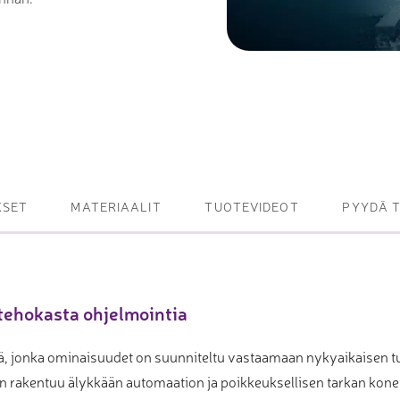
et ja levy- ja
tot
oneet – kulminta,
bottijärjestelmät
KSET
MATERIAALIT
TUOTEVIDEOT
PYYDÄ 
tsasutuotteet
tehokasta ohjelmointia
, jonka ominaisuudet on suunniteltu vastaamaan nykyaikaisen t
n rakentuu älykkään automaation ja poikkeuksellisen tarkan kone