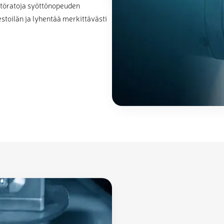
störatoja syöttönopeuden
stoilän ja lyhentää merkittävästi