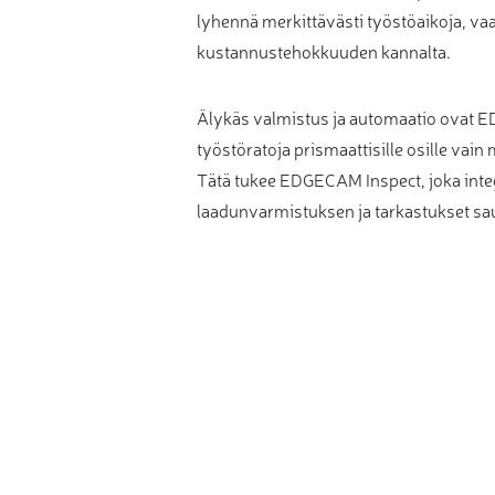
lyhennä merkittävästi työstöaikoja, vaa
kustannustehokkuuden kannalta.
Älykäs valmistus ja automaatio ovat E
työstöratoja prismaattisille osille vai
Tätä tukee EDGECAM Inspect, joka inte
laadunvarmistuksen ja tarkastukset s