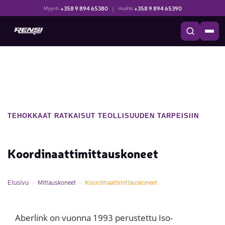
+358 9 894 65380
|
+358 9 894 65390
Myynti
Huolto
TEHOKKAAT RATKAISUT TEOLLISUUDEN TARPEISIIN
Koordinaattimittauskoneet
Etusivu
Mittauskoneet
Koordinaattimittauskoneet
Aberlink on vuonna 1993 perustettu Iso-