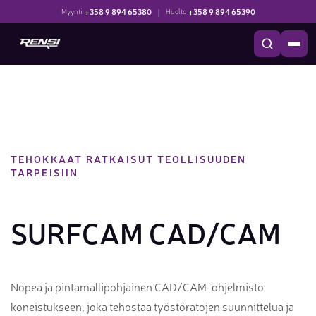
+358 9 894 65380
|
+358 9 894 65390
Myynti
Huolto
TEHOKKAAT RATKAISUT TEOLLISUUDEN
TARPEISIIN
SURFCAM CAD/CAM
Nopea ja pintamallipohjainen CAD/CAM-ohjelmisto
koneistukseen, joka tehostaa työstöratojen suunnittelua ja