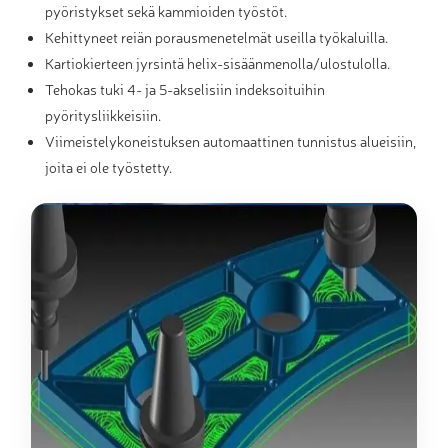
pyöristykset sekä kammioiden työstöt.
Kehittyneet reiän porausmenetelmät useilla työkaluilla.
Kartiokierteen jyrsintä helix-sisäänmenolla/ulostulolla.
Tehokas tuki 4- ja 5-akselisiin indeksoituihin
pyöritysliikkeisiin.
Viimeistelykoneistuksen automaattinen tunnistus alueisiin,
joita ei ole työstetty.