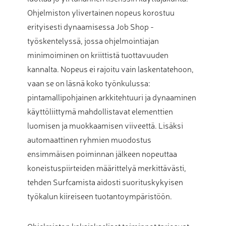
Ohjelmiston ylivertainen nopeus korostuu
erityisesti dynaamisessa Job Shop -
työskentelyssä, jossa ohjelmointiajan
minimoiminen on kriittistä tuottavuuden
kannalta. Nopeus ei rajoitu vain laskentatehoon,
vaan se on läsnä koko työnkulussa:
pintamallipohjainen arkkitehtuuri ja dynaaminen
käyttöliittymä mahdollistavat elementtien
luomisen ja muokkaamisen viiveettä. Lisäksi
automaattinen ryhmien muodostus
ensimmäisen poiminnan jälkeen nopeuttaa
koneistuspiirteiden määrittelyä merkittävästi,
tehden Surfcamista aidosti suorituskykyisen
työkalun kiireiseen tuotantoympäristöön.