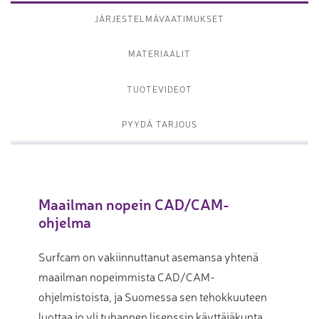
JÄRJESTELMÄVAATIMUKSET
MATERIAALIT
TUOTEVIDEOT
PYYDÄ TARJOUS
Maailman nopein CAD/CAM-
ohjelma
Surfcam on vakiinnuttanut asemansa yhtenä
maailman nopeimmista CAD/CAM-
ohjelmistoista, ja Suomessa sen tehokkuuteen
luottaa jo yli tuhannen lisenssin käyttäjäkunta.