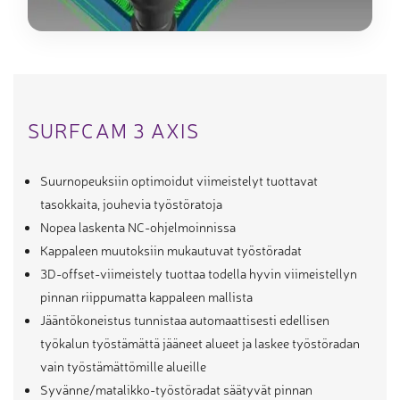
SURFCAM 3 AXIS
Suurnopeuksiin optimoidut viimeistelyt tuottavat
tasokkaita, jouhevia työstöratoja
Nopea laskenta NC-ohjelmoinnissa
Kappaleen muutoksiin mukautuvat työstöradat
3D-offset-viimeistely tuottaa todella hyvin viimeistellyn
pinnan riippumatta kappaleen mallista
Jääntökoneistus tunnistaa automaattisesti edellisen
työkalun työstämättä jääneet alueet ja laskee työstöradan
vain työstämättömille alueille
Syvänne/matalikko-työstöradat säätyvät pinnan