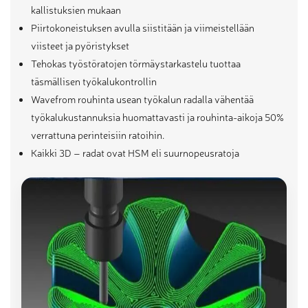
kallistuksien mukaan
Piirtokoneistuksen avulla siistitään ja viimeistellään
viisteet ja pyöristykset
Tehokas työstöratojen törmäystarkastelu tuottaa
täsmällisen työkalukontrollin
Wavefrom rouhinta usean työkalun radalla vähentää
työkalukustannuksia huomattavasti ja rouhinta-aikoja 50%
verrattuna perinteisiin ratoihin.
Kaikki 3D – radat ovat HSM eli suurnopeusratoja