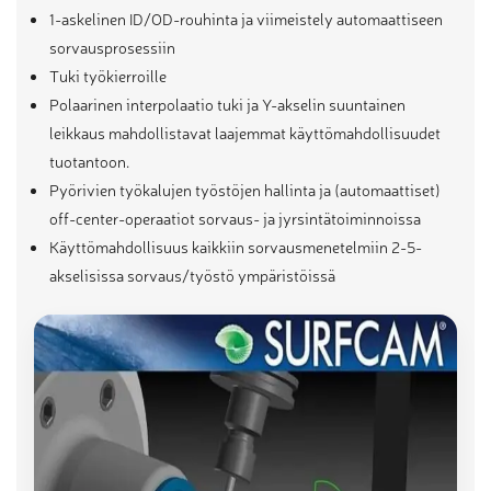
1-askelinen ID/OD-rouhinta ja viimeistely automaattiseen
sorvausprosessiin
Tuki työkierroille
Polaarinen interpolaatio tuki ja Y-akselin suuntainen
leikkaus mahdollistavat laajemmat käyttömahdollisuudet
tuotantoon.
Pyörivien työkalujen työstöjen hallinta ja (automaattiset)
off-center-operaatiot sorvaus- ja jyrsintätoiminnoissa
Käyttömahdollisuus kaikkiin sorvausmenetelmiin 2-5-
akselisissa sorvaus/työstö ympäristöissä