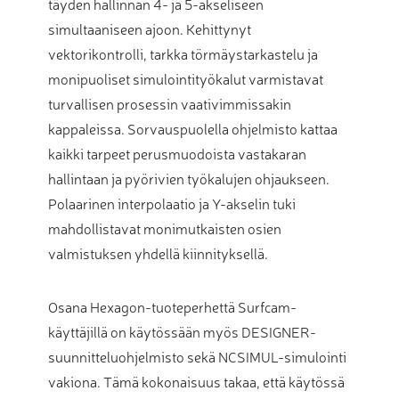
täyden hallinnan 4- ja 5-akseliseen
simultaaniseen ajoon. Kehittynyt
vektorikontrolli, tarkka törmäystarkastelu ja
monipuoliset simulointityökalut varmistavat
turvallisen prosessin vaativimmissakin
kappaleissa. Sorvauspuolella ohjelmisto kattaa
kaikki tarpeet perusmuodoista vastakaran
hallintaan ja pyörivien työkalujen ohjaukseen.
Polaarinen interpolaatio ja Y-akselin tuki
mahdollistavat monimutkaisten osien
valmistuksen yhdellä kiinnityksellä.
Osana Hexagon-tuoteperhettä Surfcam-
käyttäjillä on käytössään myös DESIGNER-
suunnitteluohjelmisto sekä NCSIMUL-simulointi
vakiona. Tämä kokonaisuus takaa, että käytössä