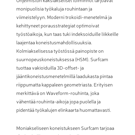
Ohjelmiston kaksiakseliset toiminnot tarjoavat
monipuolisia työkaluja rouhintaan ja
viimeistelyyn. Moderni trokoidi-menetelmä ja
kehittyneet porausstrategiat optimoivat
työstöaikoja, kun taas tuki indeksoiduille liikkeille
laajentaa koneistusmahdollisuuksia.
Kolmiakselisessa työstössä painopiste on
suurnopeuskoneistuksessa (HSM). Surfcam
tuottaa vakioiduilla 3D-offset- ja
jääntikoneistusmenetelmillä laadukasta pintaa
riippumatta kappaleen geometriasta. Erityisen
merkittävä on Waveform-rouhinta, joka
vähentää rouhinta-aikoja jopa puolella ja
pidentää työkalujen elinkaarta huomattavasti.
Moniakseliseen koneistukseen Surfcam tarjoaa