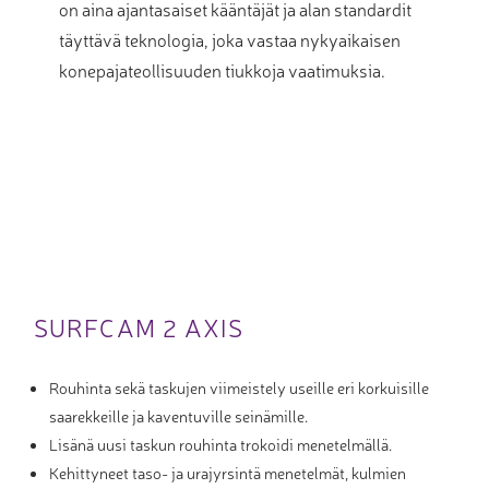
on aina ajantasaiset kääntäjät ja alan standardit
täyttävä teknologia, joka vastaa nykyaikaisen
konepajateollisuuden tiukkoja vaatimuksia.
SURFCAM 2 AXIS
Rouhinta sekä taskujen viimeistely useille eri korkuisille
saarekkeille ja kaventuville seinämille.
Lisänä uusi taskun rouhinta trokoidi menetelmällä.
Kehittyneet taso- ja urajyrsintä menetelmät, kulmien