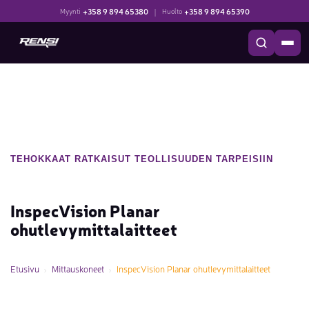
+358 9 894 65380
|
+358 9 894 65390
Myynti
Huolto
TEHOKKAAT RATKAISUT TEOLLISUUDEN TARPEISIIN
InspecVision Planar
ohutlevymittalaitteet
Etusivu
Mittauskoneet
InspecVision Planar ohutlevymittalaitteet