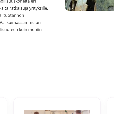
ollisuuskoneita eri
et ja levy- ja
ta ratkaisuja yrityksille,
tot
ksi tuotannon
. Valikoimassamme on
oneet – kulminta,
llisuuteen kuin moniin
bottijärjestelmät
tsasutuotteet