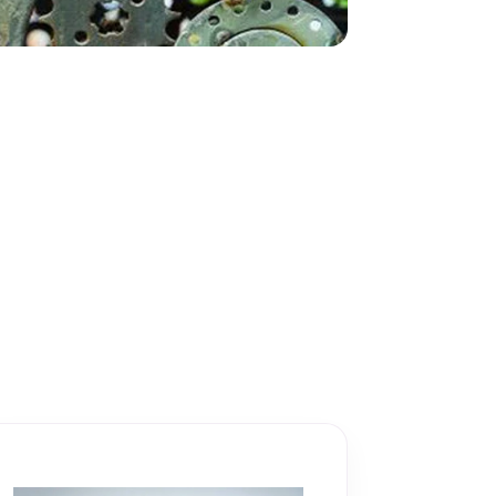
Metallisahat
Profiilikoneet ja -sahat
Työkalut ja tarvikkeet