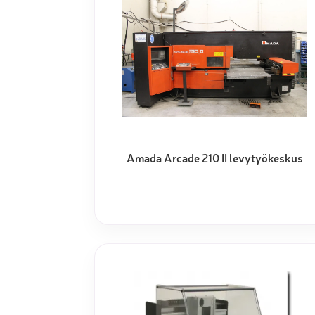
Muu laadunvalvonta
Mittauspalvelu
Amada Arcade 210 II levytyökeskus