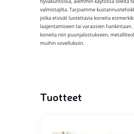
hyväkuntoisia, aiemmin käytössä olleita te
Laserpinnoituskoneet
Levynostim
valmistajilta. Tarjoamme kustannustehokkai
Tarkkuuslaserit
tankovaras
jotka etsivät luotettavia koneita esimerki
laajentamiseen tai varaosien hankintaan
Laserlasinleikkaus
Muut levyk
koneita niin puunjalostukseen, metalliteo
taivutus
muihin sovelluksiin.
Koordinaattimittauskoneet
FAIRINO ko
Nivelvarsimittakoneet
FAIRINO hi
3D-skannerit
Tuotteet
Planar ohutlevymittalaitteet
Okulaarittomat mikroskoopit
Videomittalaitteet
3D-mittauksen oheistuotteet