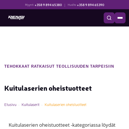
+358 9 894 65380
|
+358 9 894 65390
Myynti
Huolto
TEHOKKAAT RATKAISUT TEOLLISUUDEN TARPEISIIN
Kuitulaserien oheistuotteet
Etusivu
Kuitulaserit
Kuitulaserien oheistuotteet
Kuitulaserien oheistuotteet -kategoriassa löydät