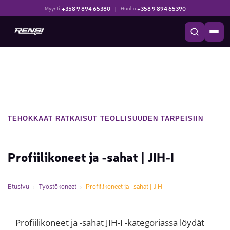
+358 9 894 65380
|
+358 9 894 65390
Myynti
Huolto
TEHOKKAAT RATKAISUT TEOLLISUUDEN TARPEISIIN
Profiilikoneet ja -sahat | JIH-I
Etusivu
Työstökoneet
Profiilikoneet ja -sahat | JIH-I
Profiilikoneet ja -sahat JIH-I -kategoriassa löydät