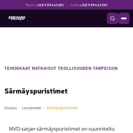
+358 9 894 65380
|
+358 9 894 65390
Myynti
Huolto
TEHOKKAAT RATKAISUT TEOLLISUUDEN TARPEISIIN
Särmäyspuristimet
Etusivu
Levykoneet
Särmäyspuristimet
MVD-sarjan särmäyspuristimet on suunniteltu