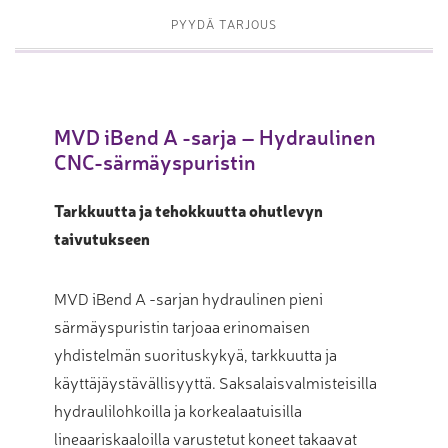
PYYDÄ TARJOUS
MVD iBend A -sarja – Hydraulinen
CNC-särmäyspuristin
Tarkkuutta ja tehokkuutta ohutlevyn
taivutukseen
MVD iBend A -sarjan hydraulinen pieni
särmäyspuristin tarjoaa erinomaisen
yhdistelmän suorituskykyä, tarkkuutta ja
käyttäjäystävällisyyttä. Saksalaisvalmisteisilla
hydraulilohkoilla ja korkealaatuisilla
lineaariskaaloilla varustetut koneet takaavat