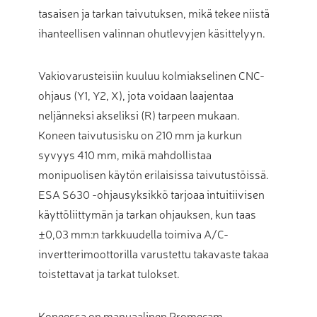
tasaisen ja tarkan taivutuksen, mikä tekee niistä
ihanteellisen valinnan ohutlevyjen käsittelyyn.
Vakiovarusteisiin kuuluu kolmiakselinen CNC-
ohjaus (Y1, Y2, X), jota voidaan laajentaa
neljänneksi akseliksi (R) tarpeen mukaan.
Koneen taivutusisku on 210 mm ja kurkun
syvyys 410 mm, mikä mahdollistaa
monipuolisen käytön erilaisissa taivutustöissä.
ESA S630 -ohjausyksikkö tarjoaa intuitiivisen
käyttöliittymän ja tarkan ohjauksen, kun taas
±0,03 mm:n tarkkuudella toimiva A/C-
invertterimoottorilla varustettu takavaste takaa
toistettavat ja tarkat tulokset.
Koneessa on manuaalinen Promecam-