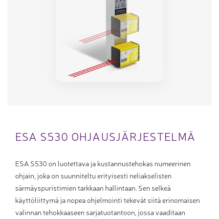
ESA S530 OHJAUSJÄRJESTELMÄ
ESA S530 on luotettava ja kustannustehokas numeerinen
ohjain, joka on suunniteltu erityisesti neliakselisten
särmäyspuristimien tarkkaan hallintaan. Sen selkeä
käyttöliittymä ja nopea ohjelmointi tekevät siitä erinomaisen
valinnan tehokkaaseen sarjatuotantoon, jossa vaaditaan