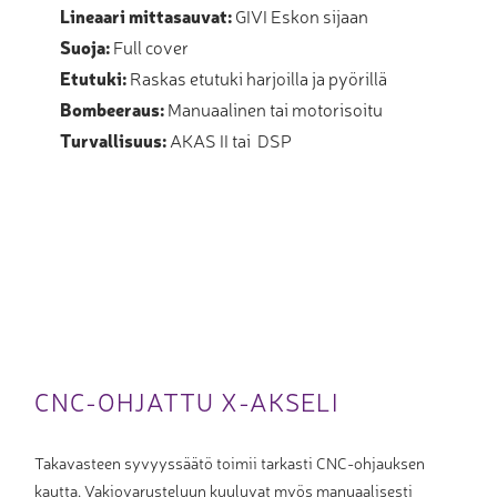
Lineaari mittasauvat:
GIVI Eskon sijaan
Suoja:
Full cover
Etutuki:
Raskas etutuki harjoilla ja pyörillä
Bombeeraus:
Manuaalinen tai motorisoitu
Turvallisuus:
AKAS II tai DSP
CNC-OHJATTU X-AKSELI
Takavasteen syvyyssäätö toimii tarkasti CNC-ohjauksen
kautta. Vakiovarusteluun kuuluvat myös manuaalisesti