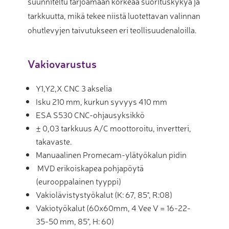
suunniteltu tarjoamaan korkeaa suorituskykyä ja
tarkkuutta, mikä tekee niistä luotettavan valinnan
ohutlevyjen taivutukseen eri teollisuudenaloilla.
Vakiovarustus
Y1,Y2,X CNC 3 akselia
Isku 210 mm, kurkun syvyys 410 mm
ESA S530 CNC-ohjausyksikkö
± 0,03 tarkkuus A/C moottoroitu, invertteri,
takavaste.
Manuaalinen Promecam-ylätyökalun pidin
MVD erikoiskapea pohjapöytä
(eurooppalainen tyyppi)
Vakiolävistystyökalut (K: 67, 85°, R:08)
Vakiotyökalut (60x60mm, 4 Vee V = 16-22-
35-50 mm, 85°, H: 60)