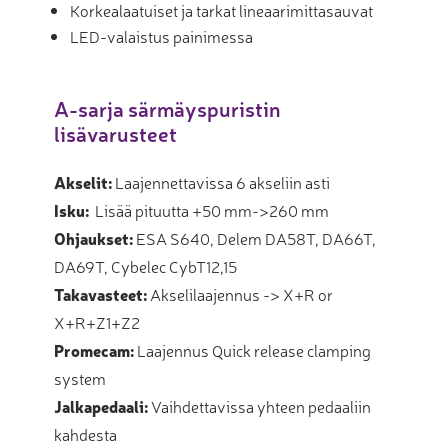
Korkealaatuiset ja tarkat lineaarimittasauvat
LED-valaistus painimessa
A-sarja särmäyspuristin
lisävarusteet
Akselit:
Laajennettavissa 6 akseliin asti
Isku:
Lisää pituutta +50 mm->260 mm
Ohjaukset:
ESA S640, Delem DA58T, DA66T,
DA69T, Cybelec CybT12,15
Takavasteet:
Akselilaajennus -> X+R or
X+R+Z1+Z2
Promecam:
Laajennus Quick release clamping
system
Jalkapedaali:
Vaihdettavissa yhteen pedaaliin
kahdesta