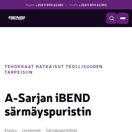
+358 9 894 65380
|
+358 9 894 65390
Myynti
Huolto
TEHOKKAAT RATKAISUT TEOLLISUUDEN
TARPEISIIN
A-Sarjan iBEND
särmäyspuristin
Etusivu
Levykoneet
Särmäyspuristimet