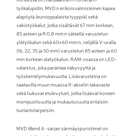
työkalupidin, MVD:n erikoisvalmisteinen kapea
alapöytä (eurooppalaista tyyppiä) sekä
vakiotyökalut, jotka sisältävät 67 mm korkean,
85 asteen ja R:0,8 mm:n säteellä varustetun
ylätyökalun sekä 60×60 mm:n, neljällä V-uralla
(16, 22, 35 ja 50 mm) varustetun 85 asteen ja 60
mm korkean alatyökalun. RAM-osassa on LED-
valaistus, joka parantaa näkyvyyttä ja
työskentelymukavuutta. Lisävarusteina on
saatavilla muun muassa R-akselin takavaste
sekä liukuvat etulevytuet, jotka lisäävät koneen
monipuolisuutta ja mukautuvuutta erilaisiin
tuotantotarpeisiin.
MVD iBend A -sarjan särmäyspuristimet on