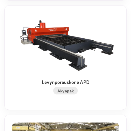
Levynporauskone APD
Akyapak