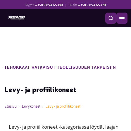
+358 9 894 65380
|
+358 9 894 65390
Myynti
Huolto
TEHOKKAAT RATKAISUT TEOLLISUUDEN TARPEISIIN
Levy- ja profiilikoneet
Etusivu
Levykoneet
Levy- ja profiilikoneet
Levy- ja profiilikoneet -kategoriassa löydät laajan