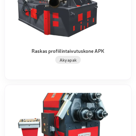
Raskas profiilintaivutuskone APK
Akyapak