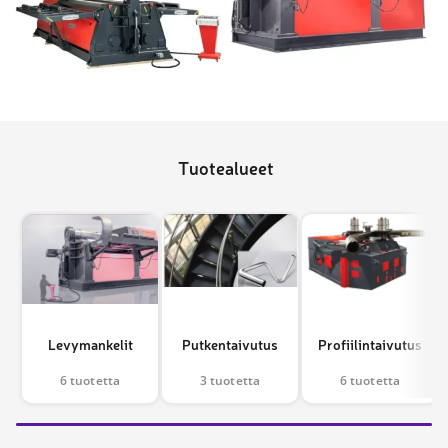
Tuotealueet
Levymankelit
Putkentaivutus
Profiilintaivutus
6 tuotetta
3 tuotetta
6 tuotetta