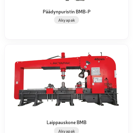
Päädynpuristin BMB-P
Akyapak
Laippauskone BMB
Akyapak