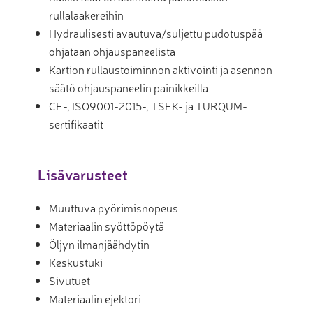
rullalaakereihin
Hydraulisesti avautuva/suljettu pudotuspää
ohjataan ohjauspaneelista
Kartion rullaustoiminnon aktivointi ja asennon
säätö ohjauspaneelin painikkeilla
CE-, ISO9001-2015-, TSEK- ja TURQUM-
sertifikaatit
Lisävarusteet
Muuttuva pyörimisnopeus
Materiaalin syöttöpöytä
Öljyn ilmanjäähdytin
Keskustuki
Sivutuet
Materiaalin ejektori