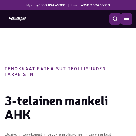
+358 9 894 65380
|
+358 9 894 65390
Myynti
Huolto
TEHOKKAAT RATKAISUT TEOLLISUUDEN
TARPEISIIN
3-telainen mankeli
AHK
Etusivu
Levykoneet
Levy- ja profiilikoneet
Levymankelit