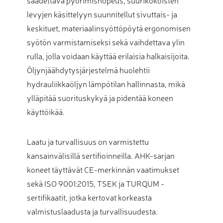
säädettävä pyörimisnopeus, suurikokoisten
levyjen käsittelyyn suunnitellut sivuttais- ja
keskituet, materiaalinsyöttöpöytä ergonomisen
syötön varmistamiseksi sekä vaihdettava ylin
rulla, jolla voidaan käyttää erilaisia halkaisijoita.
Öljynjäähdytysjärjestelmä huolehtii
hydrauliikkaöljyn lämpötilan hallinnasta, mikä
ylläpitää suorituskykyä ja pidentää koneen
käyttöikää.
Laatu ja turvallisuus on varmistettu
kansainvälisillä sertifioinneilla. AHK-sarjan
koneet täyttävät CE-merkinnän vaatimukset
sekä ISO 9001:2015, TSEK ja TURQUM -
sertifikaatit, jotka kertovat korkeasta
valmistuslaadusta ja turvallisuudesta.