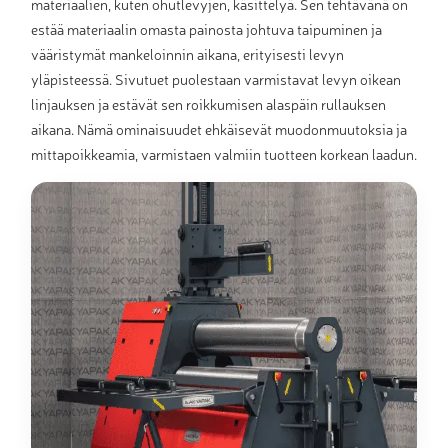
materiaalien, kuten ohutlevyjen, käsittelyä. Sen tehtävänä on
estää materiaalin omasta painosta johtuva taipuminen ja
vääristymät mankeloinnin aikana, erityisesti levyn
yläpisteessä. Sivutuet puolestaan varmistavat levyn oikean
linjauksen ja estävät sen roikkumisen alaspäin rullauksen
aikana. Nämä ominaisuudet ehkäisevät muodonmuutoksia ja
mittapoikkeamia, varmistaen valmiin tuotteen korkean laadun.