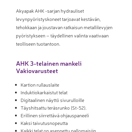
Akyapak AHK -sarjan hydrauliset
levynpyöristyskoneet tarjoavat kestävän,
tehokkaan ja joustavan ratkaisun metallilevyjen
pyöristykseen – täydellinen valinta vaativaan
teolliseen tuotantoon.
AHK 3-telainen mankeli
Vakiovarusteet
Kartion rullauslaite
Induktiokarkaistut telat
Digitaalinen näyttö sivurulloille
Täyshitsattu teräsrunko (St-52).
Erillinen siirrettävä ohjauspaneeli
Kaksi taivutusnopeutta
Kaikki telat on asennettu pallomaisiin