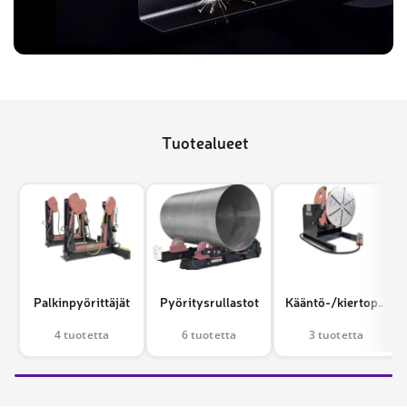
Tuotealueet
Palkinpyörittäjät
Pyöritysrullastot
Kääntö-/kiertopöydät
4 tuotetta
6 tuotetta
3 tuotetta