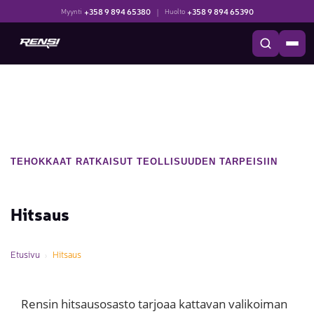
+358 9 894 65380
|
+358 9 894 65390
Myynti
Huolto
TEHOKKAAT RATKAISUT TEOLLISUUDEN TARPEISIIN
Hitsaus
Etusivu
Hitsaus
Rensin hitsausosasto tarjoaa kattavan valikoiman