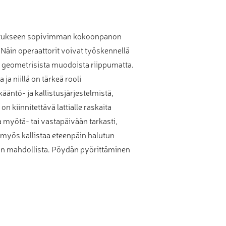
llistukseen sopivimman kokoonpanon
Näin operaattorit voivat työskennellä
a geometrisista muodoista riippumatta.
a niillä on tärkeä rooli
äntö- ja kallistusjärjestelmistä,
 kiinnitettävä lattialle raskaita
a myötä- tai vastapäivään tarkasti,
 myös kallistaa eteenpäin halutun
on mahdollista. Pöydän pyörittäminen