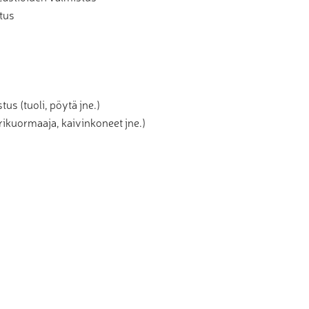
tus
us (tuoli, pöytä jne.)
ikuormaaja, kaivinkoneet jne.)