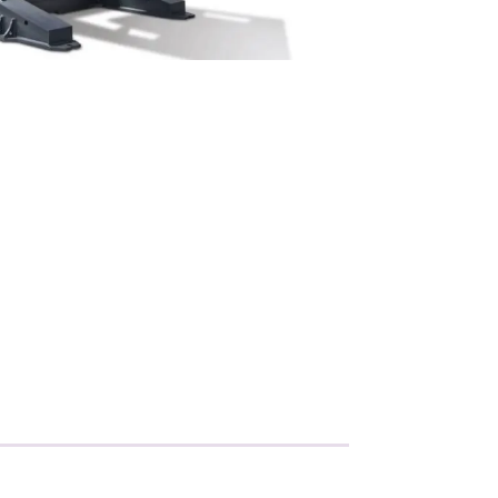
Metallisahat
Profiilikoneet ja -sahat
Työkalut ja tarvikkeet