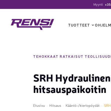
Myynti
+35
TUOTTEET
OHJELM
Tasolaserit
DESIGNER 3D
Särmäyspu
ESPRIT E
TEHOKKAAT RATKAISUT TEOLLISUUD
Putki- & profiililaserit
ANSYS Discovery
Levy- ja pr
SURFCAM
Laserhitsaus ja -puhdistus
SRH Hydraulinen
Automaatt
EDGECAM
Lasermerkkaus & -kaiverrus
Levyleikku
RADAN C
hitsauspaikoitin
Kuitulaserien oheistuotteet
Levyn taiv
ALPHACA
5-akseli ja robottihitsaus ja -
Plasma- ja
WORKNC
Etusivu
Hitsaus
Kääntö-/kiertopöydät
SRH 
leikkaus
Levynsuor