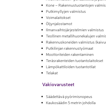
Kone – Rakennustuotantojen valmis
Putkimyllyjen valmistus
Voimalaitokset
Öljynjalostamot
Ilmanvaihtojärjestelmien valmistus
Teollinen metallihuonekalujen valmist
Rakennuskoneiden valmistus (kaivur
Putkilinjan rakennustyömaat
Moottoriteiden rakentaminen
Teräsrakenteiden tuotantolaitokset
Lämpökattiloiden tuotantotilat
Telakat
Vakiovarusteet
Säädettävä pyörimisnopeus
Kaukosäädin 5 metrin johdolla