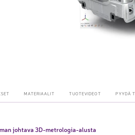
et ja levy- ja
tot
oneet – kulminta,
bottijärjestelmät
tsasutuotteet
KSET
MATERIAALIT
TUOTEVIDEOT
PYYDÄ 
man johtava 3D-metrologia-alusta