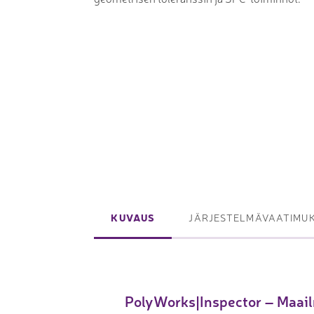
Laserpinnoituskoneet
Levynostim
Tarkkuuslaserit
tankovaras
Laserlasinleikkaus
Muut levyk
taivutus
Koordinaattimittauskoneet
FAIRINO ko
Nivelvarsimittakoneet
FAIRINO hi
3D-skannerit
KUVAUS
JÄRJESTELMÄVAATIMU
Planar ohutlevymittalaitteet
Okulaarittomat mikroskoopit
Videomittalaitteet
PolyWorks|Inspector – Maail
3D-mittauksen oheistuotteet