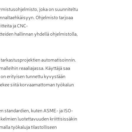
mistusohjelmisto, joka on suunniteltu
nnaltaehkäisyyn. Ohjelmisto tarjoaa
itteita ja CNC-
eiden hallinnan yhdellä ohjelmistolla,
tarkastusprojektien automatisoinnin.
alleihin reaaliajassa. Käyttäjä saa
o on erityisen tunnettu kyvystään
 tekee siitä korvaamattoman työkalun
ten standardien, kuten ASME- ja ISO-
kelmien luotettavuuden kriittisissäkin
alla työkaluja tilastolliseen