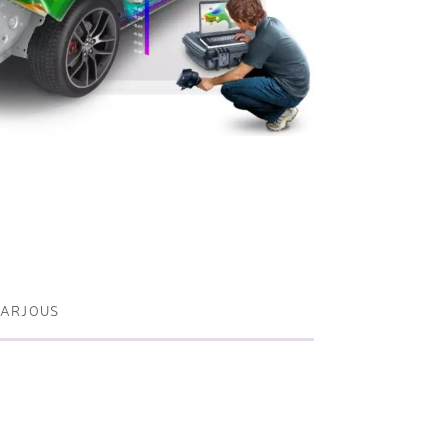
Metallisahat
Profiilikoneet ja -sahat
Työkalut ja tarvikkeet
TARJOUS