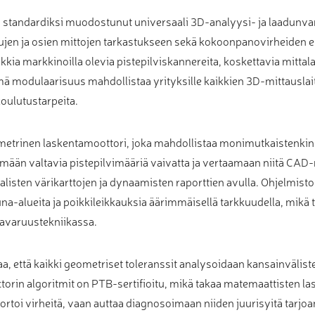
standardiksi muodostunut universaali 3D-analyysi- ja laadunvar
lujen ja osien mittojen tarkastukseen sekä kokoonpanovirheiden e
kkia markkinoilla olevia pistepilviskannereita, koskettavia mittala
 modulaarisuus mahdollistaa yrityksille kaikkien 3D-mittauslaitt
oulutustarpeita.
etrinen laskentamoottori, joka mahdollistaa monimutkaistenkin 
ään valtavia pistepilvimääriä vaivatta ja vertaamaan niitä CAD-m
alisten värikarttojen ja dynaamisten raporttien avulla. Ohjelmist
na-alueita ja poikkileikkauksia äärimmäisellä tarkkuudella, mikä
a avaruustekniikassa.
, että kaikki geometriset toleranssit analysoidaan kansainvälis
rin algoritmit on PTB-sertifioitu, mikä takaa matemaattisten las
ortoi virheitä, vaan auttaa diagnosoimaan niiden juurisyitä tarjoam