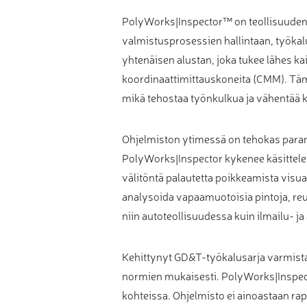
Muu laadunvalvonta
PolyWorks|Inspector™ on teollisuuden 
valmistusprosessien hallintaan, työka
Mittauspalvelu
yhtenäisen alustan, joka tukee lähes kai
koordinaattimittauskoneita (CMM). Tämä
mikä tehostaa työnkulkua ja vähentää k
Ohjelmiston ytimessä on tehokas param
PolyWorks|Inspector kykenee käsittelem
välitöntä palautetta poikkeamista visua
analysoida vapaamuotoisia pintoja, reu
niin autoteollisuudessa kuin ilmailu- j
Kehittynyt GD&T-työkalusarja varmistaa
normien mukaisesti. PolyWorks|Inspecto
kohteissa. Ohjelmisto ei ainoastaan rap