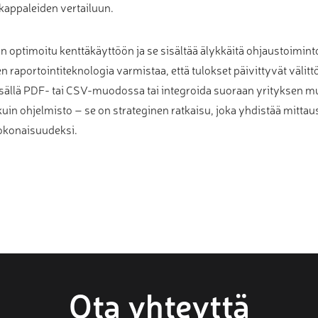
kappaleiden vertailuun.
on optimoitu kenttäkäyttöön ja se sisältää älykkäitä ohjaustoimint
raportointiteknologia varmistaa, että tulokset päivittyvät välitt
sällä PDF- tai CSV-muodossa tai integroida suoraan yrityksen muih
n ohjelmisto – se on strateginen ratkaisu, joka yhdistää mittau
okonaisuudeksi.
Ota yhteyttä