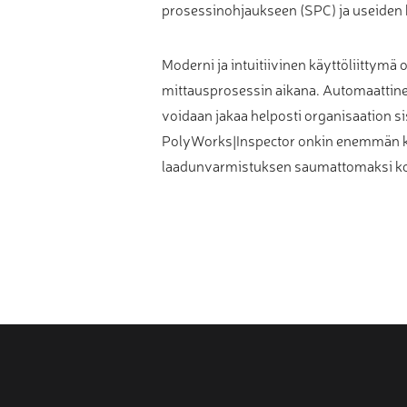
prosessinohjaukseen (SPC) ja useiden 
Moderni ja intuitiivinen käyttöliittymä 
mittausprosessin aikana. Automaattinen 
voidaan jakaa helposti organisaation si
PolyWorks|Inspector onkin enemmän kui
laadunvarmistuksen saumattomaksi k