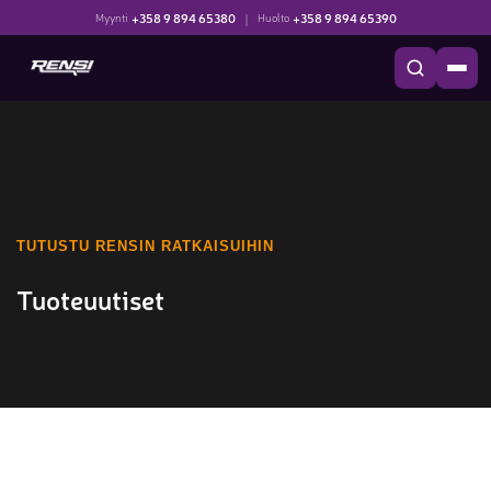
+358 9 894 65380
|
+358 9 894 65390
Myynti
Huolto
TUTUSTU RENSIN RATKAISUIHIN
Tuoteuutiset