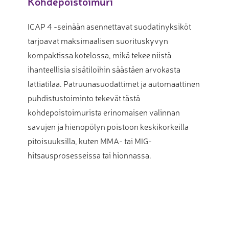
Kohdepoistoimuri
ICAP 4 -seinään asennettavat suodatinyksiköt
tarjoavat maksimaalisen suorituskyvyn
kompaktissa kotelossa, mikä tekee niistä
ihanteellisia sisätiloihin säästäen arvokasta
lattiatilaa. Patruunasuodattimet ja automaattinen
puhdistustoiminto tekevät tästä
kohdepoistoimurista erinomaisen valinnan
savujen ja hienopölyn poistoon keskikorkeilla
pitoisuuksilla, kuten MMA- tai MIG-
hitsausprosesseissa tai hionnassa.