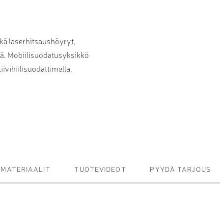
et ja levy- ja
tot
ekä laserhitsaushöyryt,
oneet – kulminta,
yä. Mobiilisuodatusyksikkö
iivihiilisuodattimella.
bottijärjestelmät
tsasutuotteet
MATERIAALIT
TUOTEVIDEOT
PYYDÄ TARJOUS