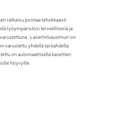
nen ratkaisu poistaa tehokkaasti
dä työympäristösi terveellisenä ja
 varustettuna . Laserhitsausimuri on
 varustettu yhdellä tai kahdella
ettu on automaattisella kasettien
sille höyryille.