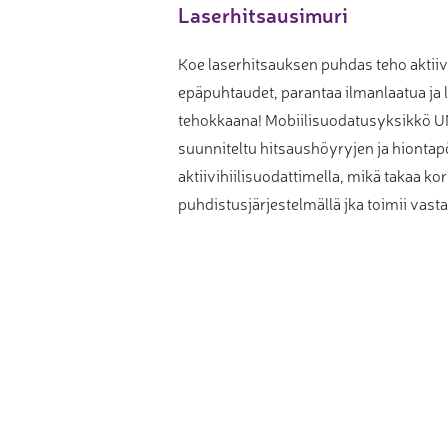
Laserhitsausimuri
Muu laadunvalvonta
Koe laserhitsauksen puhdas teho aktiivi
Mittauspalvelu
epäpuhtaudet, parantaa ilmanlaatua ja 
tehokkaana! Mobiilisuodatusyksikkö UNI
suunniteltu hitsaushöyryjen ja hiontap
aktiivihiilisuodattimella, mikä takaa 
puhdistusjärjestelmällä jka toimii vastav