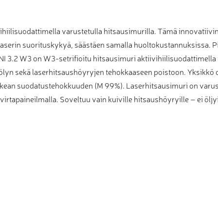
hiilisuodattimella varustetulla hitsausimurilla. Tämä innovatiivi
laserin suorituskykyä, säästäen samalla huoltokustannuksissa. Pi
 3.2 W3 on W3-setrifioitu hitsausimuri aktiivihiilisuodattimella
ölyn sekä laserhitsaushöyryjen tehokkaaseen poistoon. Yksikkö on
korkean suodatustehokkuuden (M 99%). Laserhitsausimuri on varust
irtapaineilmalla. Soveltuu vain kuiville hitsaushöyryille – ei öljyi