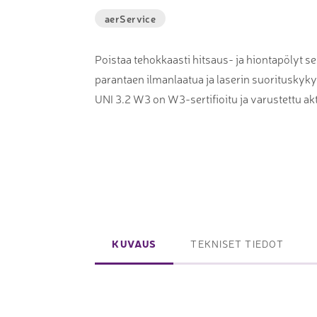
Laserpinnoituskoneet
Levynostim
aerService
Tarkkuuslaserit
tankovaras
Poistaa tehokkaasti hitsaus- ja hiontapölyt s
Laserlasinleikkaus
Muut levyk
parantaen ilmanlaatua ja laserin suorituskyk
taivutus
UNI 3.2 W3 on W3-sertifioitu ja varustettu akt
Koordinaattimittauskoneet
FAIRINO ko
Nivelvarsimittakoneet
FAIRINO hi
3D-skannerit
Planar ohutlevymittalaitteet
KUVAUS
TEKNISET TIEDOT
Okulaarittomat mikroskoopit
Videomittalaitteet
3D-mittauksen oheistuotteet