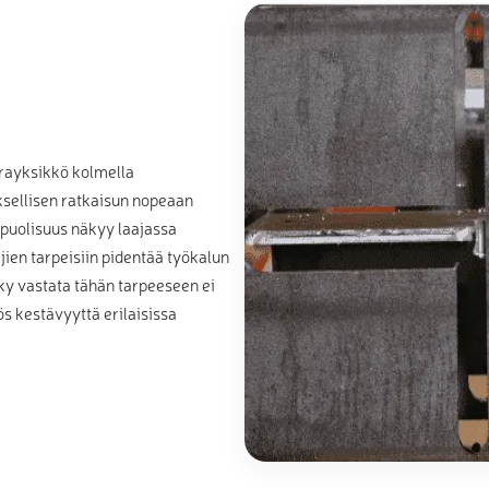
rayksikkö kolmella
sellisen ratkaisun nopeaan
puolisuus näkyy laajassa
ien tarpeisiin pidentää työkalun
yky vastata tähän tarpeeseen ei
s kestävyyttä erilaisissa