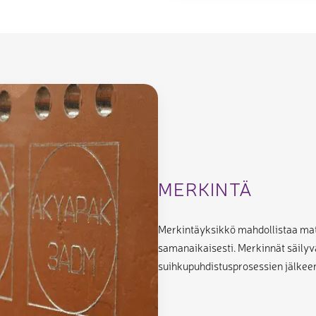
MERKINTÄ
Merkintäyksikkö mahdollistaa mate
samanaikaisesti. Merkinnät säilyv
suihkupuhdistusprosessien jälkee