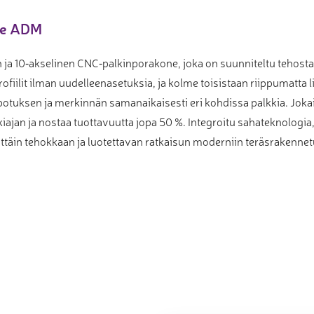
ne ADM
 ja 10‑akselinen CNC‑palkinporakone, joka on suunniteltu tehost
ofiilit ilman uudelleenasetuksia, ja kolme toisistaan riippumatta
potuksen ja merkinnän samanaikaisesti eri kohdissa palkkia. Joka
ajan ja nostaa tuottavuutta jopa 50 %. Integroitu sahateknologia
ittäin tehokkaan ja luotettavan ratkaisun moderniin teräsrakenne