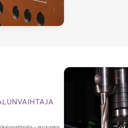
ALUNVAIHTAJA
ökalunvaihtajalla – yksi kutakin