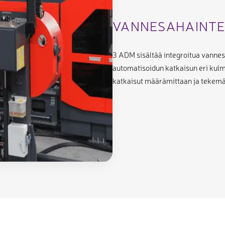
VANNESAHAINTE
3 ADM sisältää integroitua vannes
automatisoidun katkaisun eri kulm
katkaisut määrämittaan ja tekemää