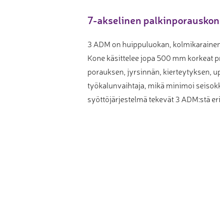
Muu laadunvalvonta
7-akselinen palkinporausko
Mittauspalvelu
3 ADM on huippuluokan, kolmi­karainen
Kone käsittelee jopa 500 mm korkeat pr
porauksen, jyrsinnän, kierteytyksen, u
työkalunvaihtaja, mikä minimoi seisokki
syöttöjärjestelmä tekevät 3 ADM:stä er