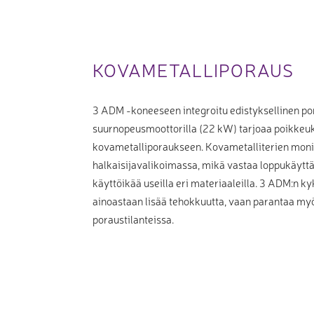
KOVAMETALLIPORAUS
3 ADM -koneeseen integroitu edistyksellinen po
suurnopeusmoottorilla (22 kW) tarjoaa poikkeuk
kovametalliporaukseen. Kovametalliterien moni
halkaisijavalikoimassa, mikä vastaa loppukäyttäj
käyttöikää useilla eri materiaaleilla. 3 ADM:n k
ainoastaan lisää tehokkuutta, vaan parantaa myö
poraustilanteissa.