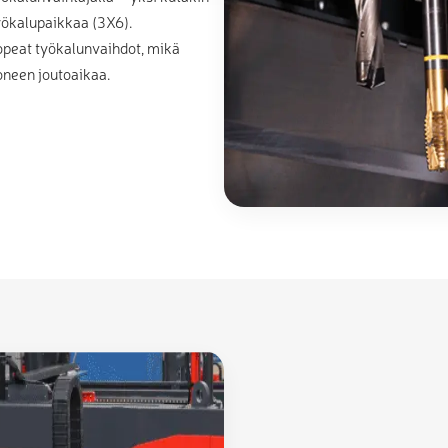
yökalupaikkaa (3X6).
opeat työkalunvaihdot, mikä
oneen joutoaikaa.