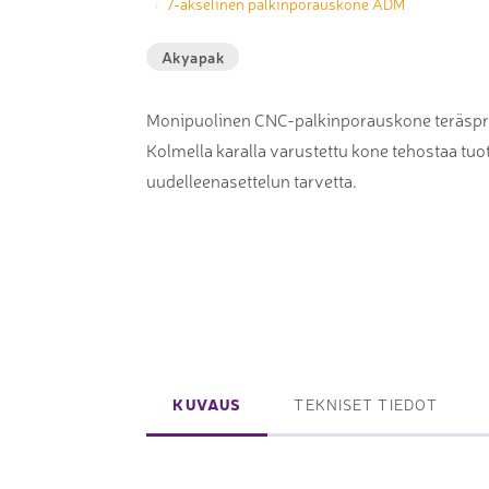
7-akselinen palkinporauskone ADM
Laserpinnoituskoneet
Levynostim
Akyapak
Tarkkuuslaserit
tankovaras
Laserlasinleikkaus
Muut levyk
Monipuolinen CNC-palkinporauskone teräsprof
taivutus
Kolmella karalla varustettu kone tehostaa tuo
uudelleenasettelun tarvetta.
Koordinaattimittauskoneet
FAIRINO ko
Nivelvarsimittakoneet
FAIRINO hi
3D-skannerit
Planar ohutlevymittalaitteet
Okulaarittomat mikroskoopit
KUVAUS
TEKNISET TIEDOT
Videomittalaitteet
3D-mittauksen oheistuotteet