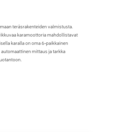
amaan teräsrakenteiden valmistusta.
 liikkuvaa karamoottoria mahdollistavat
isella karalla on oma 6‑paikkainen
, automaattinen mittaus ja tarkka
tuotantoon.