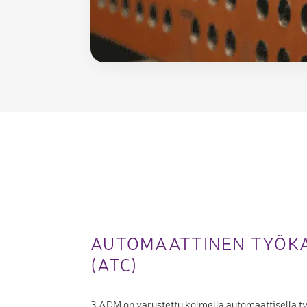
AUTOMAATTINEN TYÖK
(ATC)
3 ADM on varustettu kolmella automaattisella ty