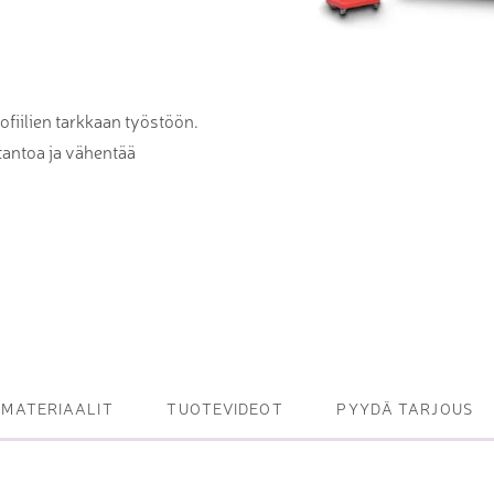
et ja levy- ja
tot
oneet – kulminta,
iilien tarkkaan työstöön.
tantoa ja vähentää
bottijärjestelmät
tsasutuotteet
MATERIAALIT
TUOTEVIDEOT
PYYDÄ TARJOUS