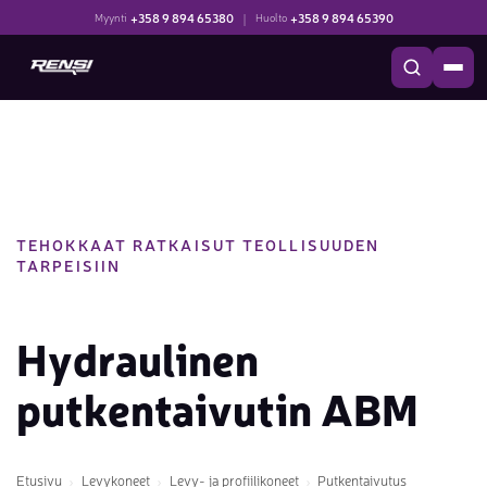
+358 9 894 65380
|
+358 9 894 65390
Myynti
Huolto
TEHOKKAAT RATKAISUT TEOLLISUUDEN
TARPEISIIN
Hydraulinen
putkentaivutin ABM
Etusivu
Levykoneet
Levy- ja profiilikoneet
Putkentaivutus