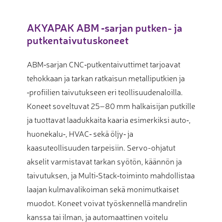
AKYAPAK ABM ‑sarjan putken- ja
putkentaivutuskoneet
ABM‑sarjan CNC‑putkentaivuttimet tarjoavat
tehokkaan ja tarkan ratkaisun metalliputkien ja
‑profiilien taivutukseen eri teollisuudenaloilla.
Koneet soveltuvat 25–80 mm halkaisijan putkille
ja tuottavat laadukkaita kaaria esimerkiksi auto‑,
huonekalu‑, HVAC‑ sekä öljy‑ ja
kaasuteollisuuden tarpeisiin. Servo-ohjatut
akselit varmistavat tarkan syötön, käännön ja
taivutuksen, ja Multi‑Stack‑toiminto mahdollistaa
laajan kulmavalikoiman sekä monimutkaiset
muodot. Koneet voivat työskennellä mandrelin
kanssa tai ilman, ja automaattinen voitelu