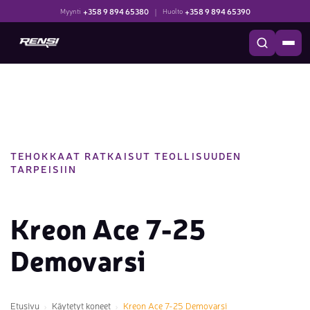
+358 9 894 65380
|
+358 9 894 65390
Myynti
Huolto
TEHOKKAAT RATKAISUT TEOLLISUUDEN
TARPEISIIN
Kreon Ace 7-25
Demovarsi
Etusivu
Käytetyt koneet
Kreon Ace 7-25 Demovarsi