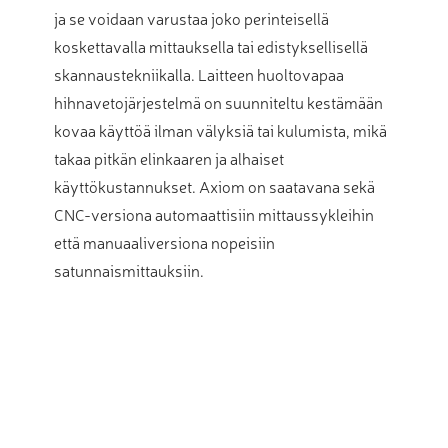
ja se voidaan varustaa joko perinteisellä
koskettavalla mittauksella tai edistyksellisellä
skannaustekniikalla. Laitteen huoltovapaa
hihnavetojärjestelmä on suunniteltu kestämään
kovaa käyttöä ilman välyksiä tai kulumista, mikä
takaa pitkän elinkaaren ja alhaiset
käyttökustannukset. Axiom on saatavana sekä
CNC-versiona automaattisiin mittaussykleihin
että manuaaliversiona nopeisiin
satunnaismittauksiin.