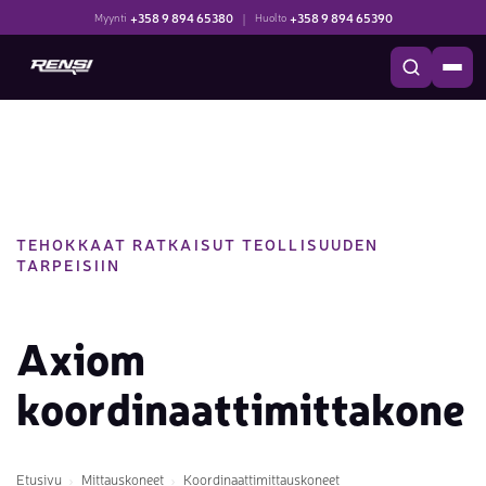
+358 9 894 65380
|
+358 9 894 65390
Myynti
Huolto
TEHOKKAAT RATKAISUT TEOLLISUUDEN
TARPEISIIN
Axiom
koordinaattimittakone
Etusivu
Mittauskoneet
Koordinaattimittauskoneet