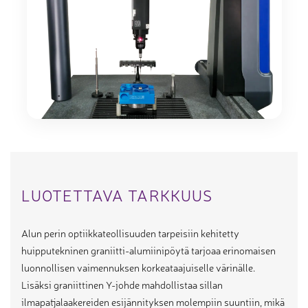
LUOTETTAVA TARKKUUS
Alun perin optiikkateollisuuden tarpeisiin kehitetty
huipputekninen graniitti-alumiinipöytä tarjoaa erinomaisen
luonnollisen vaimennuksen korkeataajuiselle värinälle.
Lisäksi graniittinen Y-johde mahdollistaa sillan
ilmapatjalaakereiden esijännityksen molempiin suuntiin, mikä