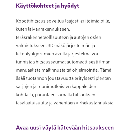
Käyttökohteet ja hyödyt
Kobottihitsaus soveltuu laajasti eri toimialoille,
kuten laivanrakennukseen,
teräsrakenneteollisuuteen ja autojen osien
valmistukseen
.
3D-näköjärjestelmän ja
tekoälyalgoritmien avulla järjestelmä voi
tunnistaa hitsaussaumat automaattisesti ilman
manuaalista mallinnusta tai ohjelmointia
.
Tämä
lisää tuotannon joustavuutta erityisesti pienten
sarjojen ja monimutkaisten kappaleiden
kohdalla, parantaen samalla hitsauksen
tasalaatuisuutta ja vähentäen virhekustannuksia
.
Avaa uusi väylä kätevään hitsaukseen