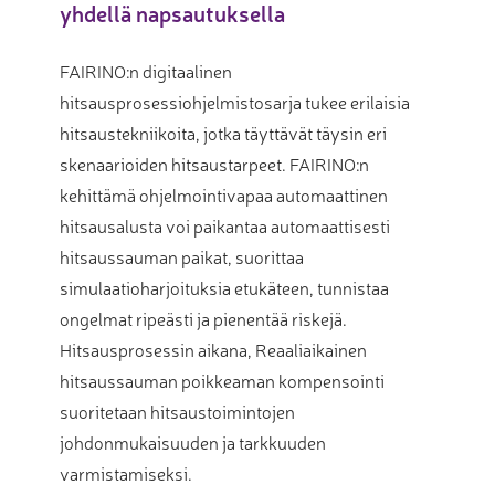
yhdellä napsautuksella
FAIRINO:n digitaalinen
hitsausprosessiohjelmistosarja tukee erilaisia
hitsaustekniikoita, jotka täyttävät täysin eri
skenaarioiden hitsaustarpeet. FAIRINO:n
kehittämä ohjelmointivapaa automaattinen
hitsausalusta voi paikantaa automaattisesti
hitsaussauman paikat, suorittaa
simulaatioharjoituksia etukäteen, tunnistaa
ongelmat ripeästi ja pienentää riskejä.
Hitsausprosessin aikana, Reaaliaikainen
hitsaussauman poikkeaman kompensointi
suoritetaan hitsaustoimintojen
johdonmukaisuuden ja tarkkuuden
varmistamiseksi.