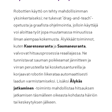
Robottien käyttö on tehty mahdollisimman
yksinkertaiseksi; ne tukevat ”drag-and-teach”-
opetusta ja graafista ohjelmointia, jolloin käyttäjä
voi aloittaa työt jopa muutamassa minuutissa
ilman aiempaa kokemusta
.
Älykkäät toiminnot,
kuten
Kaarenseuranta
ja
Saumaneuranta
,
valvovat hitsausprosessia reaaliajassa
.
Ne
tunnistavat sauman poikkeamat jännitteen ja
virran perusteella tai kosketusantureilla ja
korjaavat robotin liikerataa automaattisesti
laadun varmistamiseksi
.
Lisäksi
Älykäs
jatkaminen
-toiminto mahdollistaa hitsauksen
jatkamisen täsmälleen oikeasta kohdasta häiriön
tai keskeytyksen jälkeen
.