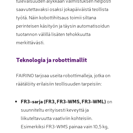
tulevaisuuden älykkään valmistuksen helposti
saavutettavaksi osaksi jokapäiväistä teollista
työtä. Näin kobottihitsaus toimii siltana
perinteisen käsityön ja täysin automatisoidun
tuotannon välillä lisäten tehokkuutta
merkittävästi.
Teknologia ja robottimallit
FAIRINO tarjoaa useita robottimalleja, jotka on
räätälöity erilaisiin teollisuuden tarpeisiin:
FR3-sarja (FR3, FR3-WMS, FR3-WML)
on
suunniteltu erityisesti keveyttä ja
liikuteltavuutta vaativiin kohteisiin
.
Esimerkiksi FR3-WMS painaa vain 10,5 kg,