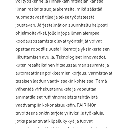
voi työskennellä rinnakkain hitsaajan kanssa
ilman raskaita suojarakenteita, mikä säästää
huomattavasti tilaa ja tekee työpisteestä
joustavan. Järjestelmät on suunniteltu helposti
ohjelmoitaviksi, jolloin jopa ilman aiempaa
koodausosaamista olevat työntekijät voivat
opettaa robotille uusia liikeratoja yksinkertaisen
liikuttamisen avulla. Teknologiset innovaatiot,
kuten reaaliaikainen hitsaussauman seuranta ja
automaattinen poikkeamien korjaus, varmistavat
tasaisen laadun vaativissakin kohteissa. Tämä
vähentää virhekustannuksia ja vapauttaa
ammattilaiset rutiininomaisista tehtävistä
vaativampiin kokonaisuuksiin. FAIRINOn
tavoitteena onkin tarjota yrityksille työkaluja,
jotka parantavat kilpailukykyä ja tuovat