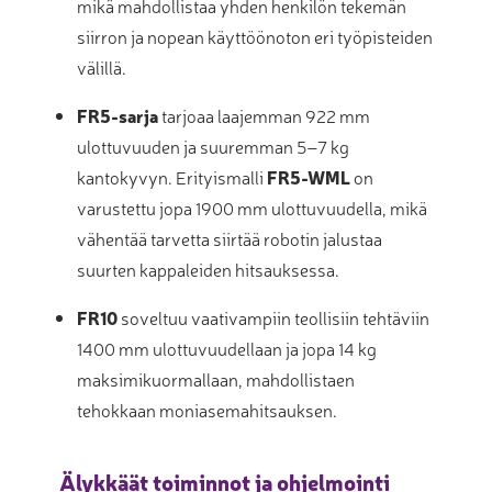
mikä mahdollistaa yhden henkilön tekemän
siirron ja nopean käyttöönoton eri työpisteiden
välillä
.
FR5-sarja
tarjoaa laajemman 922 mm
ulottuvuuden ja suuremman 5–7 kg
kantokyvyn
.
Erityismalli
FR5-WML
on
varustettu jopa 1900 mm ulottuvuudella, mikä
vähentää tarvetta siirtää robotin jalustaa
suurten kappaleiden hitsauksessa
.
FR10
soveltuu vaativampiin teollisiin tehtäviin
1400 mm ulottuvuudellaan ja jopa 14 kg
maksimikuormallaan, mahdollistaen
tehokkaan moniasemahitsauksen
.
Älykkäät toiminnot ja ohjelmointi