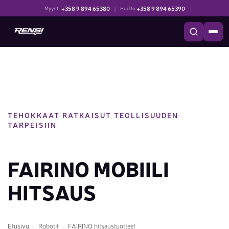
+358 9 894 65380
|
+358 9 894 65390
Myynti
Huolto
TEHOKKAAT RATKAISUT TEOLLISUUDEN
TARPEISIIN
FAIRINO MOBIILI
HITSAUS
Etusivu
Robotit
FAIRINO hitsaustuotteet