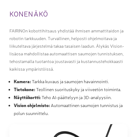
KONENÄKÖ
FAIRINOn kobottihitsaus yhdistää ihmisen ammattitaidon ja
robotin tarkkuuden. Turvallinen, helposti ohjelmoitava ja
liikuteltava järjestelmä takaa tasaisen laadun. Älykäs Vision-
lisäosa mahdollistaa automaattisen saumojen tunnistuksen,
tehostamalla tuotantoa joustavasti ja kustannustehokkaasti
kaikissa ympäristöissä.
Kamera:
Tarkka kuvaus ja saumojen havainnointi.
Tietokone:
Teollinen suorituskyky ja viiveetön toiminta.
Näyttökortti:
Teho AI-päättelyyn ja 3D-analyysiin.
Vision ohjelmisto:
Automaattinen saumojen tunnistus ja
polun suunnittelu.