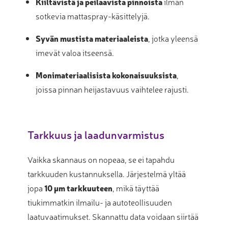
Kiiltävistä ja peilaavista pinnoista
ilman
sotkevia mattaspray-käsittelyjä.
Syvän mustista materiaaleista
, jotka yleensä
imevät valoa itseensä.
Monimateriaalisista kokonaisuuksista
,
joissa pinnan heijastavuus vaihtelee rajusti.
Tarkkuus ja laadunvarmistus
Vaikka skannaus on nopeaa, se ei tapahdu
tarkkuuden kustannuksella. Järjestelmä yltää
jopa
10 µm tarkkuuteen
, mikä täyttää
tiukimmatkin ilmailu- ja autoteollisuuden
laatuvaatimukset. Skannattu data voidaan siirtää