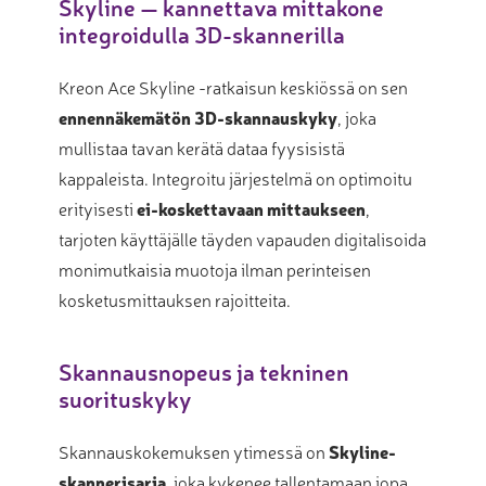
Skyline — kannettava mittakone
integroidulla 3D-skannerilla
Kreon Ace Skyline -ratkaisun keskiössä on sen
ennennäkemätön 3D-skannauskyky
, joka
mullistaa tavan kerätä dataa fyysisistä
kappaleista. Integroitu järjestelmä on optimoitu
erityisesti
ei-koskettavaan mittaukseen
,
tarjoten käyttäjälle täyden vapauden digitalisoida
monimutkaisia muotoja ilman perinteisen
kosketusmittauksen rajoitteita.
Skannausnopeus ja tekninen
suorituskyky
Skannauskokemuksen ytimessä on
Skyline-
skannerisarja
, joka kykenee tallentamaan jopa