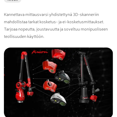
Kannettava mittausvarsi yhdistettynä 3D-skanneriin
mahdollistaa tarkat kosketus- ja ei-kosketusmittaukset.
Tarjoaa nopeutta, joustavuutta ja soveltuu monipuoliseen
teollisuuden käyttöön.