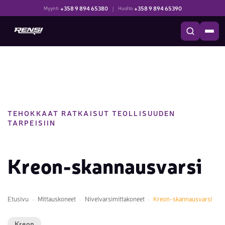
+358 9 894 65380
|
+358 9 894 65390
Myynti
Huolto
TEHOKKAAT RATKAISUT TEOLLISUUDEN
TARPEISIIN
Kreon-skannausvarsi
Etusivu
Mittauskoneet
Nivelvarsimittakoneet
Kreon-skannausvarsi
Kreon