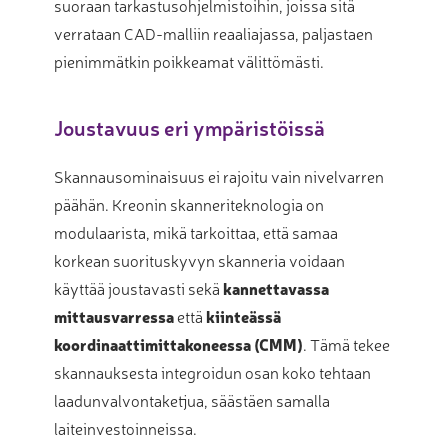
suoraan tarkastusohjelmistoihin, joissa sitä
verrataan CAD-malliin reaaliajassa, paljastaen
pienimmätkin poikkeamat välittömästi.
Joustavuus eri ympäristöissä
Skannausominaisuus ei rajoitu vain nivelvarren
päähän. Kreonin skanneriteknologia on
modulaarista, mikä tarkoittaa, että samaa
korkean suorituskyvyn skanneria voidaan
käyttää joustavasti sekä
kannettavassa
mittausvarressa
että
kiinteässä
koordinaattimittakoneessa (CMM)
. Tämä tekee
skannauksesta integroidun osan koko tehtaan
laadunvalvontaketjua, säästäen samalla
laiteinvestoinneissa.