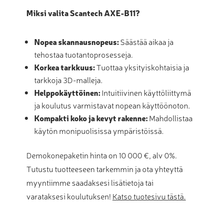
Miksi valita Scantech AXE-B11?
Nopea skannausnopeus:
Säästää aikaa ja
tehostaa tuotantoprosesseja.
Korkea tarkkuus:
Tuottaa yksityiskohtaisia ja
tarkkoja 3D-malleja.
Helppokäyttöinen:
Intuitiivinen käyttöliittymä
ja koulutus varmistavat nopean käyttöönoton.
Kompakti koko ja kevyt rakenne:
Mahdollistaa
käytön monipuolisissa ympäristöissä.
Demokonepaketin hinta on 10 000 €, alv 0%.
Tutustu tuotteeseen tarkemmin ja ota yhteyttä
myyntiimme saadaksesi lisätietoja tai
varataksesi koulutuksen!
Katso tuotesivu tästä.