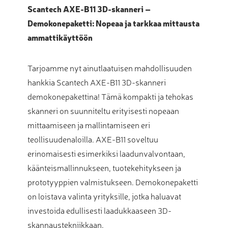
Scantech AXE-B11 3D-skanneri –
Demokonepaketti: Nopeaa ja tarkkaa mittausta
ammattikäyttöön
Tarjoamme nyt ainutlaatuisen mahdollisuuden
hankkia Scantech AXE-B11 3D-skanneri
demokonepakettina! Tämä kompakti ja tehokas
skanneri on suunniteltu erityisesti nopeaan
mittaamiseen ja mallintamiseen eri
teollisuudenaloilla. AXE-B11 soveltuu
erinomaisesti esimerkiksi laadunvalvontaan,
käänteismallinnukseen, tuotekehitykseen ja
prototyyppien valmistukseen. Demokonepaketti
on loistava valinta yrityksille, jotka haluavat
investoida edullisesti laadukkaaseen 3D-
skannaustekniikkaan.