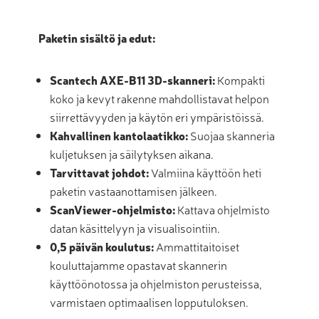
Paketin sisältö ja edut:
Scantech AXE-B11 3D-skanneri:
Kompakti
koko ja kevyt rakenne mahdollistavat helpon
siirrettävyyden ja käytön eri ympäristöissä.
Kahvallinen kantolaatikko:
Suojaa skanneria
kuljetuksen ja säilytyksen aikana.
Tarvittavat johdot:
Valmiina käyttöön heti
paketin vastaanottamisen jälkeen.
ScanViewer-ohjelmisto:
Kattava ohjelmisto
datan käsittelyyn ja visualisointiin.
0,5 päivän koulutus:
Ammattitaitoiset
kouluttajamme opastavat skannerin
käyttöönotossa ja ohjelmiston perusteissa,
varmistaen optimaalisen lopputuloksen.