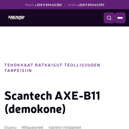
+358 9 894 65380
|
+358 9 894 65390
Myynti
Huolto
TEHOKKAAT RATKAISUT TEOLLISUUDEN
TARPEISIIN
Scantech AXE-B11
(demokone)
Etusivu
Mittauskoneet
Käytetyt mittalaitteet