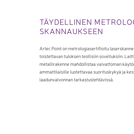
TÄYDELLINEN METROLOG
SKANNAUKSEEN
Artec Point on metrologiasertifioitu laserskanner
toistettavan tuloksen teollisiin sovelluksiin. La
metallirakenne mahdollistaa vaivattoman käytön 
ammattilaisille luotettavaa suorituskykyä ja kes
laadunvalvonnan tarkastustehtävissä.