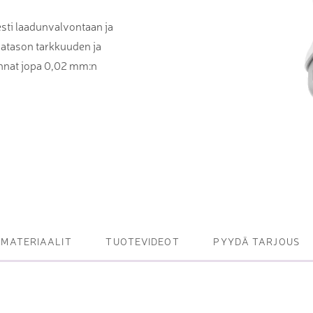
et ja levy- ja
sti laadunvalvontaan ja
tot
iatason tarkkuuden ja
oneet – kulminta,
innat jopa 0,02 mm:n
bottijärjestelmät
tsasutuotteet
MATERIAALIT
TUOTEVIDEOT
PYYDÄ TARJOUS