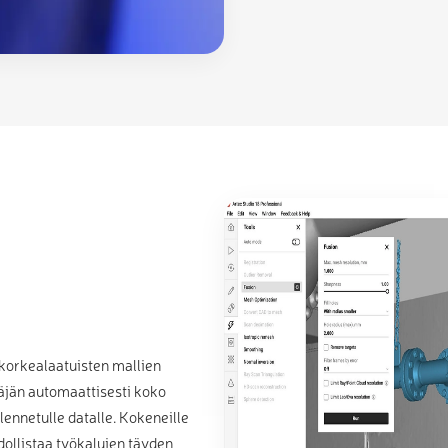
 korkealaatuisten mallien
täjän automaattisesti koko
lennetulle datalle. Kokeneille
hdollistaa työkalujen täyden