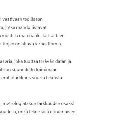
i vaativaan teolliseen
ta, jotka mahdollistavat
 mustilla materiaaleilla. Laitteen
ittojen on oltava virheettömiä.
seria, joka tuottaa terävän datan ja
aite on suunniteltu toimimaan
 mittatarkkuus suurta teknistä
n, metrologiatason tarkkuuden osaksi
kuudella, mikä tekee siitä erinomaisen