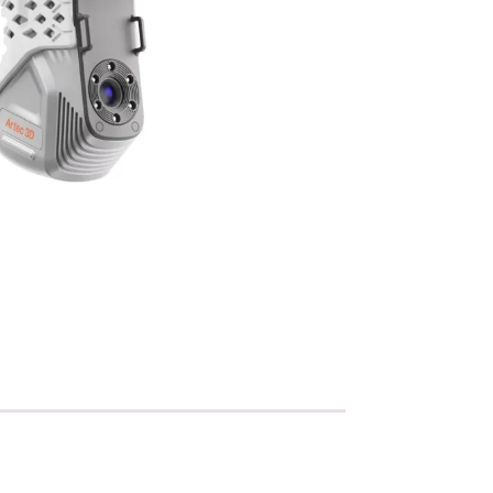
Metallisahat
Profiilikoneet ja -sahat
Työkalut ja tarvikkeet