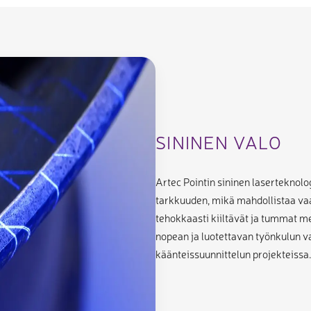
SININEN VALO
Artec Pointin sininen laserteknolo
tarkkuuden, mikä mahdollistaa vaa
tehokkaasti kiiltävät ja tummat me
nopean ja luotettavan työnkulun v
käänteissuunnittelun projekteissa.