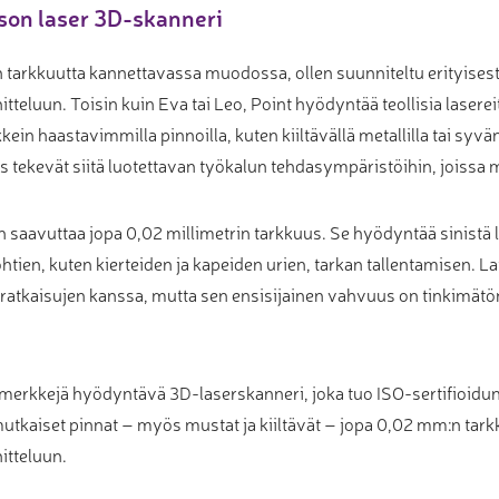
son laser 3D-skanneri
 tarkkuutta kannettavassa muodossa, ollen suunniteltu erityisest
teluun. Toisin kuin Eva tai Leo, Point hyödyntää teollisia laserei
n haastavimmilla pinnoilla, kuten kiiltävällä metallilla tai syvän
 tekevät siitä luotettavan työkalun tehdasympäristöihin, joissa m
n saavuttaa jopa 0,02 millimetrin tarkkuus. Se hyödyntää sinistä la
tien, kuten kierteiden ja kapeiden urien, tarkan tallentamisen. L
tkaisujen kanssa, mutta sen ensisijainen vahvuus on tinkimätön
erkkejä hyödyntävä 3D-laserskanneri, joka tuo ISO-sertifioidu
utkaiset pinnat – myös mustat ja kiiltävät – jopa 0,02 mm:n tark
itteluun.