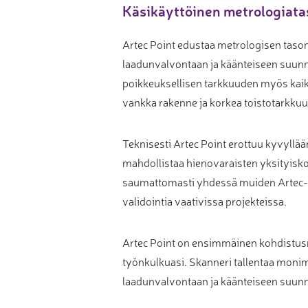
Käsikäyttöinen metrologiata
Muu laadunvalvonta
Mittauspalvelu
Artec Point edustaa metrologisen tason
laadunvalvontaan ja käänteiseen suunnit
poikkeuksellisen tarkkuuden myös kaikkei
vankka rakenne ja korkea toistotarkkuus
Teknisesti Artec Point erottuu kyvyllää
mahdollistaa hienovaraisten yksityiskoh
saumattomasti yhdessä muiden Artec-ra
validointia vaativissa projekteissa.
Artec Point on ensimmäinen kohdistusm
työnkulkuasi. Skanneri tallentaa monim
laadunvalvontaan ja käänteiseen suunn