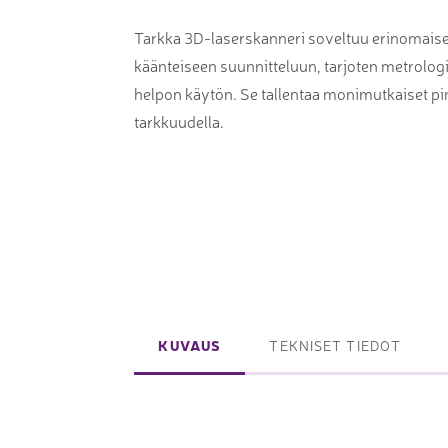
Laserpinnoituskoneet
Levynostim
Tarkka 3D-laserskanneri soveltuu erinomaise
Tarkkuuslaserit
tankovaras
käänteiseen suunnitteluun, tarjoten metrolog
Laserlasinleikkaus
Muut levyk
helpon käytön. Se tallentaa monimutkaiset p
taivutus
tarkkuudella.
Koordinaattimittauskoneet
FAIRINO ko
Nivelvarsimittakoneet
FAIRINO hi
3D-skannerit
Planar ohutlevymittalaitteet
KUVAUS
TEKNISET TIEDOT
Okulaarittomat mikroskoopit
Videomittalaitteet
3D-mittauksen oheistuotteet