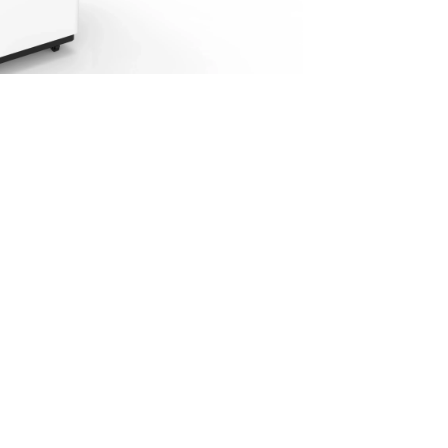
Metallisahat
Profiilikoneet ja -sahat
Työkalut ja tarvikkeet