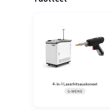
Muu laadunvalvonta
Mittauspalvelu
4-in-1 Laserhitsauskoneet
G-WEIKE