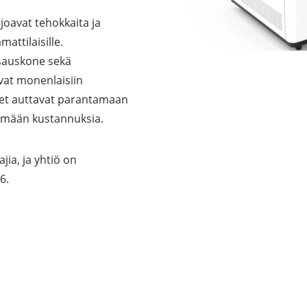
et ja levy- ja
joavat tehokkaita ja
tot
attilaisille.
sauskone sekä
oneet – kulminta,
vat monenlaisiin
teet auttavat parantamaan
ämään kustannuksia.
bottijärjestelmät
jia, ja yhtiö on
tsasutuotteet
6.