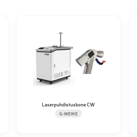
Laserpuhdistuskone CW
G-WEIKE