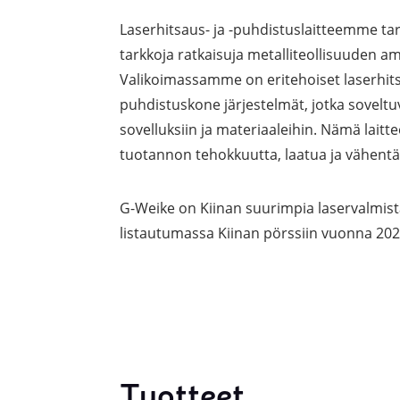
Laserpinnoituskoneet
Levynostim
Laserhitsaus- ja -puhdistuslaitteemme tar
Tarkkuuslaserit
tankovaras
tarkkoja ratkaisuja metalliteollisuuden amm
Valikoimassamme on eritehoiset laserhit
Laserlasinleikkaus
Muut levyk
puhdistuskone järjestelmät, jotka soveltu
taivutus
sovelluksiin ja materiaaleihin. Nämä lait
tuotannon tehokkuutta, laatua ja vähent
Koordinaattimittauskoneet
FAIRINO ko
G-Weike on Kiinan suurimpia laservalmista
Nivelvarsimittakoneet
FAIRINO hi
listautumassa Kiinan pörssiin vuonna 202
3D-skannerit
Planar ohutlevymittalaitteet
Okulaarittomat mikroskoopit
Videomittalaitteet
Tuotteet
3D-mittauksen oheistuotteet