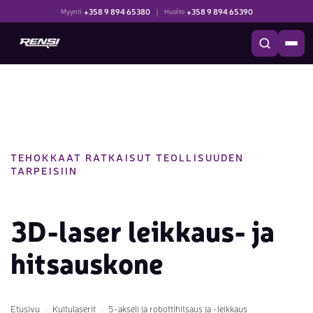
+358 9 894 65380
|
+358 9 894 65390
Myynti
Huolto
TEHOKKAAT RATKAISUT TEOLLISUUDEN
TARPEISIIN
3D-laser leikkaus- ja
hitsauskone
Etusivu
Kuitulaserit
5-akseli ja robottihitsaus ja -leikkaus