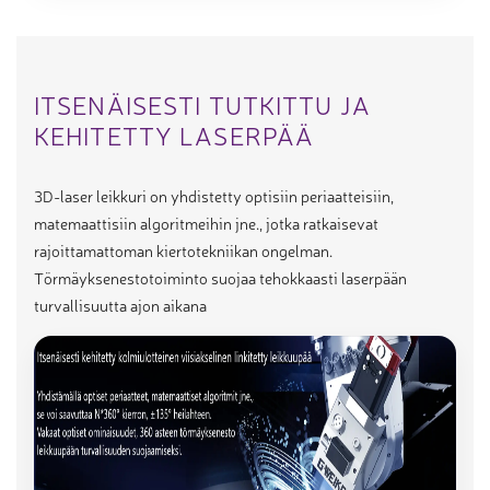
ITSENÄISESTI TUTKITTU JA
KEHITETTY LASERPÄÄ
3D-laser leikkuri on yhdistetty optisiin periaatteisiin,
matemaattisiin algoritmeihin jne., jotka ratkaisevat
rajoittamattoman kiertotekniikan ongelman.
Törmäyksenestotoiminto suojaa tehokkaasti laserpään
turvallisuutta ajon aikana