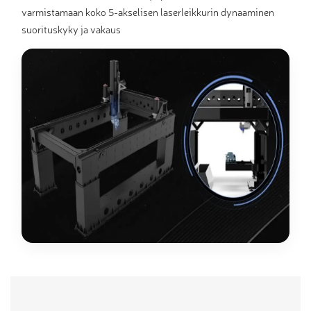
varmistamaan koko 5-akselisen laserleikkurin dynaaminen
suorituskyky ja vakaus