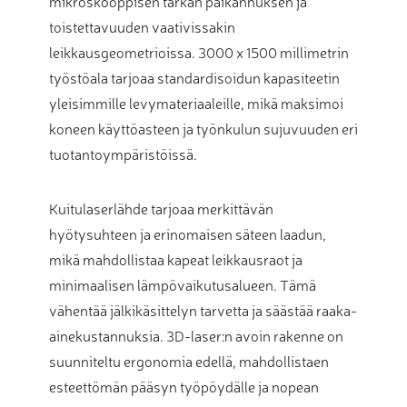
mikroskooppisen tarkan paikannuksen ja
toistettavuuden vaativissakin
leikkausgeometrioissa. 3000 x 1500 millimetrin
työstöala tarjoaa standardisoidun kapasiteetin
yleisimmille levymateriaaleille, mikä maksimoi
koneen käyttöasteen ja työnkulun sujuvuuden eri
tuotantoympäristöissä.
Kuitulaserlähde tarjoaa merkittävän
hyötysuhteen ja erinomaisen säteen laadun,
mikä mahdollistaa kapeat leikkausraot ja
minimaalisen lämpövaikutusalueen. Tämä
vähentää jälkikäsittelyn tarvetta ja säästää raaka-
ainekustannuksia. 3D-laser:n avoin rakenne on
suunniteltu ergonomia edellä, mahdollistaen
esteettömän pääsyn työpöydälle ja nopean