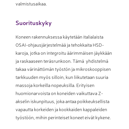
valmistusaikaa.
Suorituskyky
Koneen rakennuksessa käytetään italialaista
OSAI-ohjausjärjestelmää ja tehokkaita HSD-
karoja, jotka on integroitu äärimmäisen jäykkään
ja raskaaseen teräsrunkoon. Tämä yhdistelmä
takaa värinättömän työstön ja mikroskooppisen
tarkkuuden myös silloin, kun liikutetaan suuria
massoja korkeilla nopeuksilla. Erityisen
huomionarvoista on koneiden vaikuttava Z-
akselin iskunpituus, joka antaa poikkeuksellista
vapautta korkeiden ja kookkaiden kappaleiden
työstöön, mihin perinteiset koneet eivät kykene.