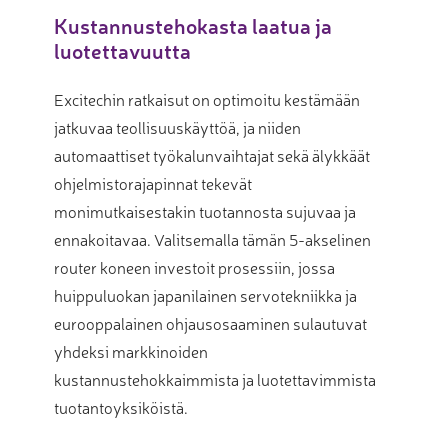
Kustannustehokasta laatua ja
luotettavuutta
Excitechin ratkaisut on optimoitu kestämään
jatkuvaa teollisuuskäyttöä, ja niiden
automaattiset työkalunvaihtajat sekä älykkäät
ohjelmistorajapinnat tekevät
monimutkaisestakin tuotannosta sujuvaa ja
ennakoitavaa. Valitsemalla tämän 5-akselinen
router koneen investoit prosessiin, jossa
huippuluokan japanilainen servotekniikka ja
eurooppalainen ohjausosaaminen sulautuvat
yhdeksi markkinoiden
kustannustehokkaimmista ja luotettavimmista
tuotantoyksiköistä.