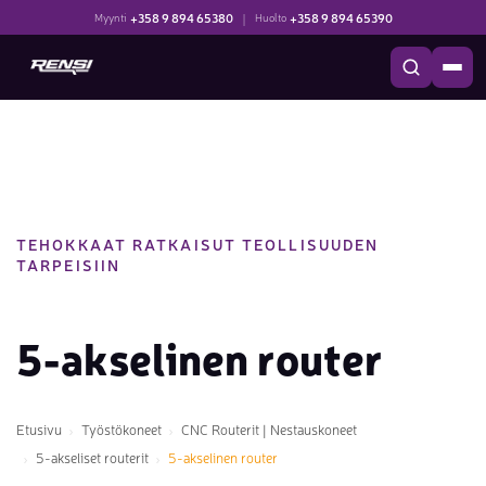
+358 9 894 65380
|
+358 9 894 65390
Myynti
Huolto
TEHOKKAAT RATKAISUT TEOLLISUUDEN
TARPEISIIN
5-akselinen router
Etusivu
Työstökoneet
CNC Routerit | Nestauskoneet
5-akseliset routerit
5-akselinen router