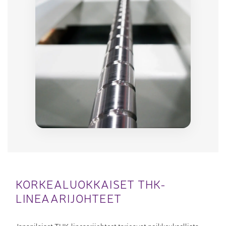
KORKEALUOKKAISET THK-
LINEAARIJOHTEET
Japanilaiset THK-lineaarijohteet tarjoavat poikkeuksellista