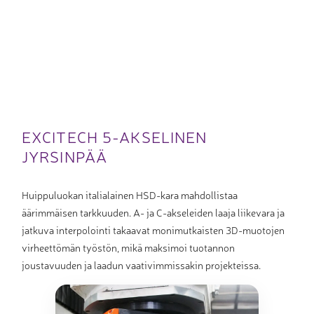
EXCITECH 5-AKSELINEN
JYRSINPÄÄ
Huippuluokan italialainen HSD-kara mahdollistaa
äärimmäisen tarkkuuden. A- ja C-akseleiden laaja liikevara ja
jatkuva interpolointi takaavat monimutkaisten 3D-muotojen
virheettömän työstön, mikä maksimoi tuotannon
joustavuuden ja laadun vaativimmissakin projekteissa.