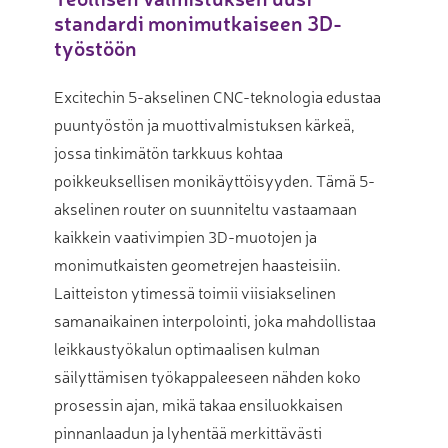
standardi monimutkaiseen 3D-
työstöön
Excitechin 5-akselinen CNC-teknologia edustaa
puuntyöstön ja muottivalmistuksen kärkeä,
jossa tinkimätön tarkkuus kohtaa
poikkeuksellisen monikäyttöisyyden. Tämä 5-
akselinen router on suunniteltu vastaamaan
kaikkein vaativimpien 3D-muotojen ja
monimutkaisten geometrejen haasteisiin.
Laitteiston ytimessä toimii viisiakselinen
samanaikainen interpolointi, joka mahdollistaa
leikkaustyökalun optimaalisen kulman
säilyttämisen työkappaleeseen nähden koko
prosessin ajan, mikä takaa ensiluokkaisen
pinnanlaadun ja lyhentää merkittävästi