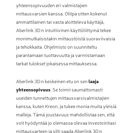
yhteensopivuuden eri valmistajien
mittausvarsien kanssa. Olitpa sitten kokenut
ammattilainen tai vasta aloitteleva käyttäjä,
Aberlink 3D:n intuitiivinen käyttöliittymä tekee
monimutkaisistakin mittaustöistä suoraviivaisia
ja tehokkaita. Ohjelmisto on suunniteltu
parantamaan tuottavuutta ja varmistamaan
tarkat tulokset jokaisessa mittauksessa.
Aberlink 3D:n keskeinen etu on sen
laaja
yhteensopivuus
. Se toimii saumattomasti
useiden tunnettujen mittausvarsivalmistajien
kanssa, kuten Kreon, ja tukee monia muita yleisiä
malleja. Tämä joustavuus mahdollistaa sen, että
voit hyödyntää jo olemassa olevaa investointiasi
mittausvarteen ja silti saada Aberlink 3D:n