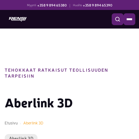
+358 9 894 65380
|
+358 9 894 65390
Myynti
Huolto
TEHOKKAAT RATKAISUT TEOLLISUUDEN
TARPEISIIN
Aberlink 3D
Etusivu
Aberlink 3D
Aberlink 3D