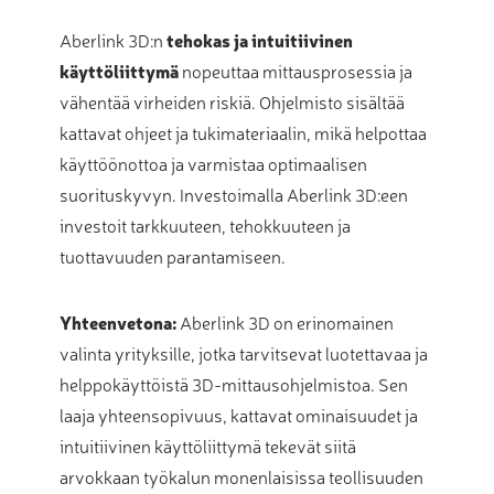
Aberlink 3D:n
tehokas ja intuitiivinen
käyttöliittymä
nopeuttaa mittausprosessia ja
vähentää virheiden riskiä. Ohjelmisto sisältää
kattavat ohjeet ja tukimateriaalin, mikä helpottaa
käyttöönottoa ja varmistaa optimaalisen
suorituskyvyn. Investoimalla Aberlink 3D:een
investoit tarkkuuteen, tehokkuuteen ja
tuottavuuden parantamiseen.
Yhteenvetona:
Aberlink 3D on erinomainen
valinta yrityksille, jotka tarvitsevat luotettavaa ja
helppokäyttöistä 3D-mittausohjelmistoa. Sen
laaja yhteensopivuus, kattavat ominaisuudet ja
intuitiivinen käyttöliittymä tekevät siitä
arvokkaan työkalun monenlaisissa teollisuuden