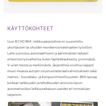
KÄYTTÖKOHTEET
Uusi IECHO BK4 -leikkuujärjestelmä on suunniteltu
yksittäisten tai ohuiden monikerrosmateriaalien työstöön.
Laite suoriutuu automaattisesti ja äärimmäisen tarkasti
erilaisista työvaiheista, kuten läpileikkauksesta, jyrsinnästä,
V-urien teosta ja merkinnästä. Järjestelmä soveltuu laajasti
muun muassa autojen sisustusmateriaalivalmistukseen sekä
mainos-, huonekalu- ja komposiittiteollisuuteen. BK4 tarjoaa
korkean tarkkuuden ja tehokkuuden ansiosta täysin
automatisoidun leikkuuratkaisun useiden eri toimialojen
tarpeisiin.