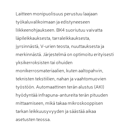
Laitteen monipuolisuus perustuu laajaan
työkaluvalikoimaan ja edistyneeseen
liikkeenohjaukseen. BK4 suoriutuu vaivatta
läpileikkauksesta, tarraleikkauksesta,
jyrsinnästä, V-urien teosta, nuuttauksesta ja
merkinnästä. Järjestelmä on optimoitu erityisesti
yksikerroksisten tai ohuiden
monikerrosmateriaalien, kuten aaltopahvin,
teknisten tekstiilien, nahan ja vaahtomuovien
työstöön. Automaattinen terän alustus (AKI)
hyödyntää infrapuna-antureita terän pituuden
mittaamiseen, mikä takaa mikroskooppisen
tarkan leikkuusyvyyden ja säästää aikaa
asetusten teossa.