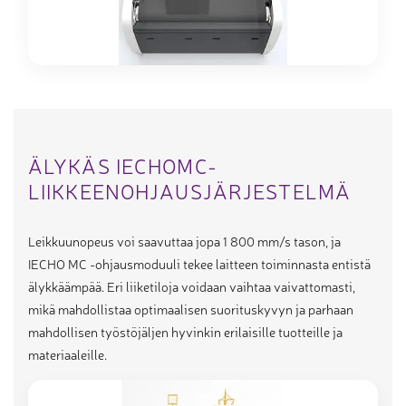
ÄLYKÄS IECHOMC-
LIIKKEENOHJAUSJÄRJESTELMÄ
Leikkuunopeus voi saavuttaa jopa 1 800 mm/s tason, ja
IECHO MC -ohjausmoduuli tekee laitteen toiminnasta entistä
älykkäämpää. Eri liiketiloja voidaan vaihtaa vaivattomasti,
mikä mahdollistaa optimaalisen suorituskyvyn ja parhaan
mahdollisen työstöjäljen hyvinkin erilaisille tuotteille ja
materiaaleille.