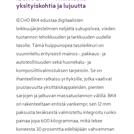
yksityiskohtia ja lujuutta
IECHO BK4 edustaa digitaalisten
leikkuujärjestelmien neljättä sukupolvea, vieden
tuotannon tehokkuuden ja tarkkuuden uudelle
tasolle. Tämä huippunopea tasoleikkuri on
suunniteltu erityisesti mainos-, pakkaus- ja
autoteollisuuden sekä huonekalu- ja
komposiittivalmistuksen tarpeisiin. Se on
ihanteellinen ratkaisu yrityksille, jotka vaativat
joustavuutta yksittäiskappaleiden, pienten
sarjojen ja jatkuvan massatuotannon välillä. BK4
on rakenteeltaan entistä vankempi; sen 12 mm
paksusta teräksestä valmistettu integroitu runko
painaa jopa 600 kilogrammaa, mikä tekee
koneesta 30 prosenttia edeltäjiään vahvemman