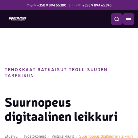
+358 9 894 65380
|
+358 9 894 65390
Myynti
Huolto
TEHOKKAAT RATKAISUT TEOLLISUUDEN
TARPEISIIN
Suurnopeus
digitaalinen leikkuri
Etusivu
Työstökoneet
Veitsileikkurit
Suurnopeus digitaalinen leikkuri