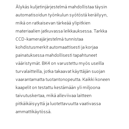
Älykäs kuljetinjärjestelmä mahdollistaa täysin
automatisoidun työnkulun syötöstä keräilyyn,
mikä on ratkaisevan tärkeää ylipitkien
materiaalien jatkuvassa leikkauksessa. Tarkka
CCD-kamerajärjestelmä tunnistaa
kohdistusmerkit automaattisesti ja korjaa
painatuksessa mahdollisesti tapahtuneet
vääristymät. BK4 on varustettu myös useilla
turvalaitteilla, jotka takaavat käyttäjän suojan
vaarantamatta tuotantonopeutta. Kaikki koneen
kaapelit on testattu kestämään yli miljoona
taivutuskertaa, mikä alleviivaa laitteen
pitkäikäisyyttä ja luotettavuutta vaativassa
ammattikäytössä.