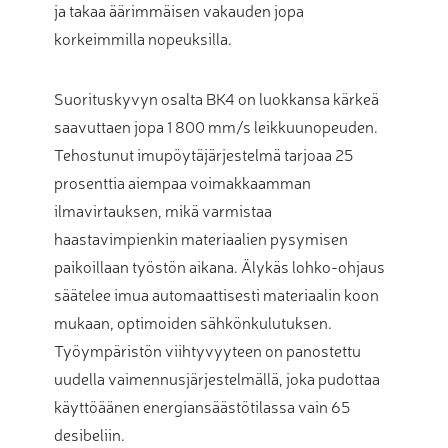
ja takaa äärimmäisen vakauden jopa
korkeimmilla nopeuksilla.
Suorituskyvyn osalta BK4 on luokkansa kärkeä
saavuttaen jopa 1 800 mm/s leikkuunopeuden.
Tehostunut imupöytäjärjestelmä tarjoaa 25
prosenttia aiempaa voimakkaamman
ilmavirtauksen, mikä varmistaa
haastavimpienkin materiaalien pysymisen
paikoillaan työstön aikana. Älykäs lohko-ohjaus
säätelee imua automaattisesti materiaalin koon
mukaan, optimoiden sähkönkulutuksen.
Työympäristön viihtyvyyteen on panostettu
uudella vaimennusjärjestelmällä, joka pudottaa
käyttöäänen energiansäästötilassa vain 65
desibeliin.