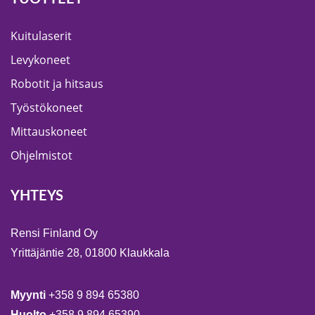
Kuitulaserit
Levykoneet
Robotit ja hitsaus
Työstökoneet
Mittauskoneet
Ohjelmistot
YHTEYS
Rensi Finland Oy
Yrittäjäntie 28, 01800 Klaukkala
Myynti
+358 9 894 65380
Huolto
+358 9 894 65390