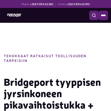
+358 9 894 65380
|
+358 9 894 65390
Myynti
Huolto
TEHOKKAAT RATKAISUT TEOLLISUUDEN
TARPEISIIN
Bridgeport tyyppisen
jyrsinkoneen
pikavaihtoistukka +