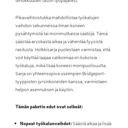
tehokkuuden tason työpajallesi.
Pikavaihtoistukka mahdollistaa työkalujen
vaihdon sekunneissa ilman koneen
pysähtymistä tai monimutkaisia säätöjä. Tämä
säästää arvokasta aikaa ja vähentää fyysistä
rasitusta. Holkkisarja puolestaan varmistaa, että
voit käyttää laajaa valikoimaa eri kokoisia
työkaluja, mikä lisää koneesi monipuolisuutta.
Sarja on yhteensopiva useimpien Bridgeport-
tyyppisten jyrsinkoneiden kanssa, varmistaen
helpon asennuksen ja käytön.
Tämän paketin edut ovat selkeät:
Nopeat työkalunvaihdot:
Säästä aikaa ja lisää