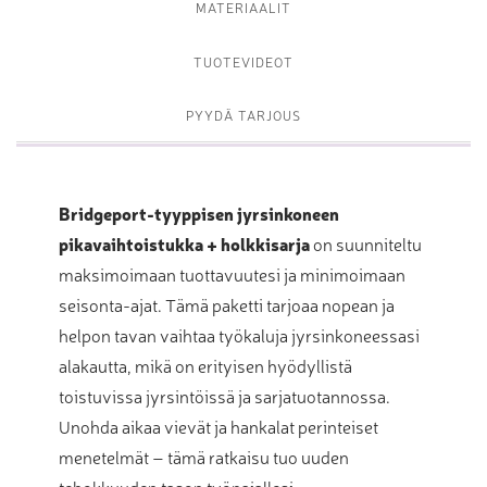
MATERIAALIT
TUOTEVIDEOT
PYYDÄ TARJOUS
Bridgeport-tyyppisen jyrsinkoneen
pikavaihtoistukka + holkkisarja
on suunniteltu
maksimoimaan tuottavuutesi ja minimoimaan
seisonta-ajat. Tämä paketti tarjoaa nopean ja
helpon tavan vaihtaa työkaluja jyrsinkoneessasi
alakautta, mikä on erityisen hyödyllistä
toistuvissa jyrsintöissä ja sarjatuotannossa.
Unohda aikaa vievät ja hankalat perinteiset
menetelmät – tämä ratkaisu tuo uuden