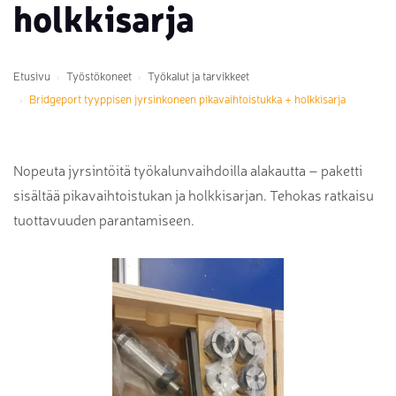
holkkisarja
Etusivu
Työstökoneet
Työkalut ja tarvikkeet
Bridgeport tyyppisen jyrsinkoneen pikavaihtoistukka + holkkisarja
Nopeuta jyrsintöitä työkalunvaihdoilla alakautta – paketti
sisältää pikavaihtoistukan ja holkkisarjan. Tehokas ratkaisu
tuottavuuden parantamiseen.