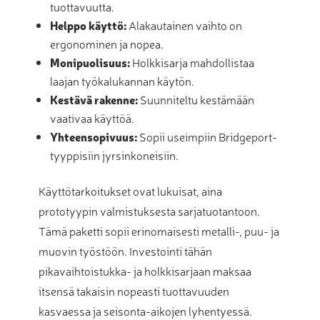
tuottavuutta.
Helppo käyttö:
Alakautainen vaihto on
ergonominen ja nopea.
Monipuolisuus:
Holkkisarja mahdollistaa
laajan työkalukannan käytön.
Kestävä rakenne:
Suunniteltu kestämään
vaativaa käyttöä.
Yhteensopivuus:
Sopii useimpiin Bridgeport-
tyyppisiin jyrsinkoneisiin.
Käyttötarkoitukset ovat lukuisat, aina
prototyypin valmistuksesta sarjatuotantoon.
Tämä paketti sopii erinomaisesti metalli-, puu- ja
muovin työstöön. Investointi tähän
pikavaihtoistukka- ja holkkisarjaan maksaa
itsensä takaisin nopeasti tuottavuuden
kasvaessa ja seisonta-aikojen lyhentyessä.