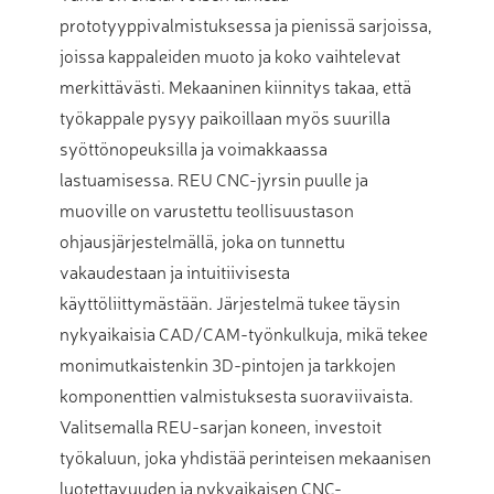
prototyyppivalmistuksessa ja pienissä sarjoissa,
joissa kappaleiden muoto ja koko vaihtelevat
merkittävästi. Mekaaninen kiinnitys takaa, että
työkappale pysyy paikoillaan myös suurilla
syöttönopeuksilla ja voimakkaassa
lastuamisessa. REU CNC-jyrsin puulle ja
muoville on varustettu teollisuustason
ohjausjärjestelmällä, joka on tunnettu
vakaudestaan ja intuitiivisesta
käyttöliittymästään. Järjestelmä tukee täysin
nykyaikaisia CAD/CAM-työnkulkuja, mikä tekee
monimutkaistenkin 3D-pintojen ja tarkkojen
komponenttien valmistuksesta suoraviivaista.
Valitsemalla REU-sarjan koneen, investoit
työkaluun, joka yhdistää perinteisen mekaanisen
luotettavuuden ja nykyaikaisen CNC-