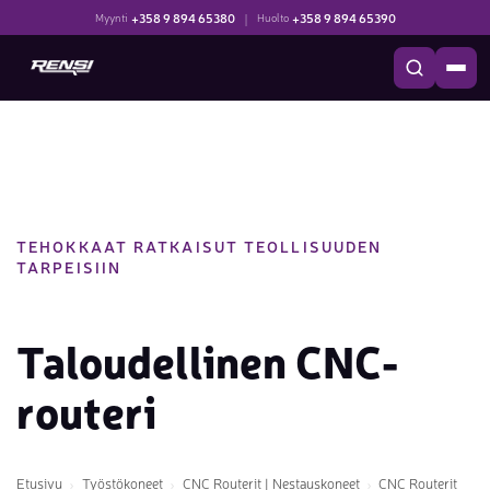
+358 9 894 65380
|
+358 9 894 65390
Myynti
Huolto
TEHOKKAAT RATKAISUT TEOLLISUUDEN
TARPEISIIN
Taloudellinen CNC-
routeri
Etusivu
Työstökoneet
CNC Routerit | Nestauskoneet
CNC Routerit