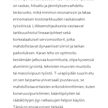
on raskas, hitsattu ja jännityksenvaihdettu
teräsrunko, mikä minimoi resonanssin ja takaa
erinomaisen toistotarkkuuden raskaissakin
työstöissä. Liikkeenohjauksesta vastaavat
tarkkuushiotut lineaarijohteet sekä
korkealaatuiset servomoottorit, jotka
mahdollistavat dynaamiset siirrot ja tarkan
paikoituksen. Karan teho on optimoitu
kestämään jatkuvaa kuormitusta, olipa kyseessä
alumiinin jyrsintä, teknisten muovien muotoilu
tai massiivipuun työstö. T-urapöydän suurin etu
on sen tarjoama universaali joustavuus; se
mahdollistaa erilaisten erikoiskiinnittimien, kuten
koneruuvipuristimien, kääntöpöytien tai
räätälöityjen jigi-ratkaisujen helpon käytön.
Tämä on ensiarvoisen tärkeää