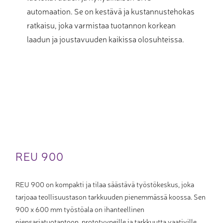
automaation. Se on kestävä ja kustannustehokas
ratkaisu, joka varmistaa tuotannon korkean
laadun ja joustavuuden kaikissa olosuhteissa.
REU 900
REU 900 on kompakti ja tilaa säästävä työstökeskus, joka
tarjoaa teollisuustason tarkkuuden pienemmässä koossa. Sen
900 x 600 mm työstöala on ihanteellinen
piensarjatuotantoon, prototyypeille ja tarkkuutta vaativille