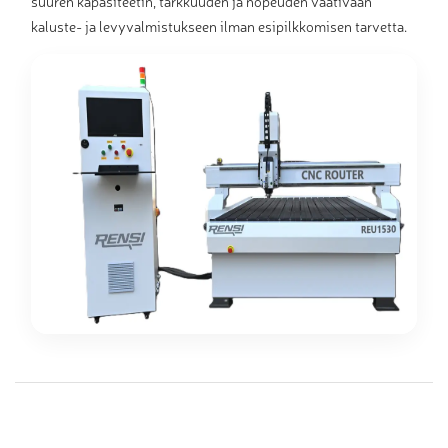
suuren kapasiteetin, tarkkuuden ja nopeuden vaativaan
kaluste- ja levyvalmistukseen ilman esipilkkomisen tarvetta.