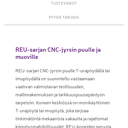
TUOTEVIDEOT
PYYDÄ TARJOUS
REU-sarjan CNC-jyrsin puulle ja
muoville
REU-sarjan CNC-jyrsin puulle T-urapöydällä tai
imupöydällä on suunniteltu vastaamaan
vaativan valmistavan teollisuuden,
mallinrakennuksen ja tarkkuuspuusepäntyön
tarpeisiin. Koneen keskiössä on monikäyttöinen
T-urapöytä tai imupöytä, joka tarjoaa
tinkimätöntä mekaanista vakautta ja rajattomat
kiinnitysmahdollisuudet. REU-koneiden perusta