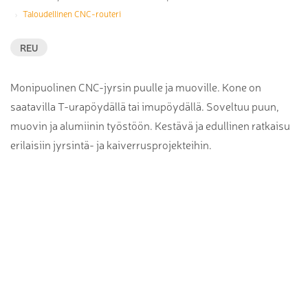
Taloudellinen CNC-routeri
REU
Monipuolinen CNC-jyrsin puulle ja muoville. Kone on
saatavilla T-urapöydällä tai imupöydällä. Soveltuu puun,
muovin ja alumiinin työstöön. Kestävä ja edullinen ratkaisu
erilaisiin jyrsintä- ja kaiverrusprojekteihin.