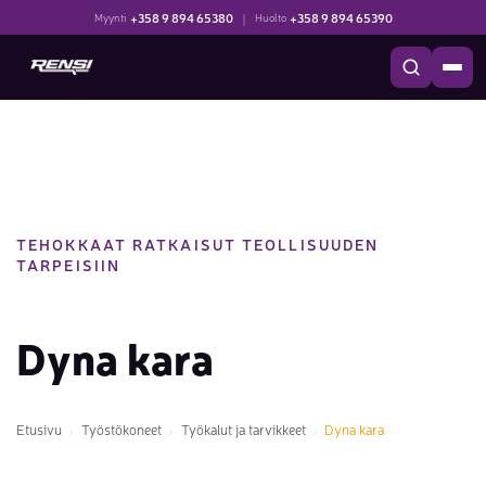
+358 9 894 65380
|
+358 9 894 65390
Myynti
Huolto
TEHOKKAAT RATKAISUT TEOLLISUUDEN
TARPEISIIN
Dyna kara
Etusivu
Työstökoneet
Työkalut ja tarvikkeet
Dyna kara