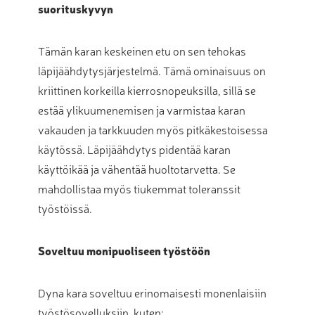
suorituskyvyn
Tämän karan keskeinen etu on sen tehokas
läpijäähdytysjärjestelmä. Tämä ominaisuus on
kriittinen korkeilla kierrosnopeuksilla, sillä se
estää ylikuumenemisen ja varmistaa karan
vakauden ja tarkkuuden myös pitkäkestoisessa
käytössä. Läpijäähdytys pidentää karan
käyttöikää ja vähentää huoltotarvetta. Se
mahdollistaa myös tiukemmat toleranssit
työstöissä.
Soveltuu monipuoliseen työstöön
Dyna kara soveltuu erinomaisesti monenlaisiin
työstösovelluksiin, kuten: