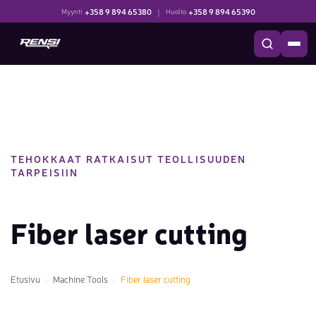
+358 9 894 65380
|
+358 9 894 65390
Myynti
Huolto
TEHOKKAAT RATKAISUT TEOLLISUUDEN
TARPEISIIN
Fiber laser cutting
Etusivu
Machine Tools
Fiber laser cutting