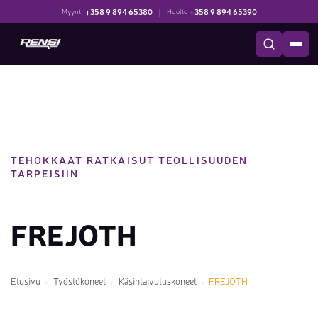
+358 9 894 65380
|
+358 9 894 65390
Myynti
Huolto
TEHOKKAAT RATKAISUT TEOLLISUUDEN
TARPEISIIN
FREJOTH
Etusivu
Työstökoneet
Käsintaivutuskoneet
FREJOTH