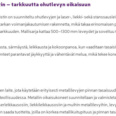
tin – tarkkuutta ohutlevyn oikaisuun
in on suunniteltu ohutlevyjen ja laser‑, liekki‑ sekä stanssausle
a tarkan voimanjakautumisen rakennetta, mikä takaa erinomaisen 
kkuuden. Mallisarja kattaa 500–1300 mm leveydet ja soveltuu 0
sta, särmäystä, leikkausta ja kokoonpanoa, kun vaaditaan tasaisia 
akenteet parantavat jäykkyyttä ja vähentävät melua, mikä tekee ko
n laite, jota käytetään erityisesti metallilevyjen pinnan tasaisuud
teollisuudessa. Metallin oikaisukoneet suunnitellaan ja valmisteta
aserleikkausosiin, liekkileikkausosiin ja muihin metallilevyihin, levy
saada tuotteita, joilla on korkea metallikuitupituus ja pinnan t