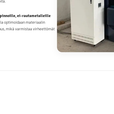
itä.
ipinnoille, ei-rautametalleille
lla optimoidaan materiaalin
uus, mikä varmistaa virheettömät