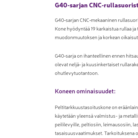
G40‑sarjan CNC‑rullasuoris
Muu laadunvalvonta
Mittauspalvelu
G40‑sarjan CNC‑mekaaninen rullasuorist
Kone hyödyntää 19 karkaistua rullaa j
muodonmuutoksen ja korkean oikaisutar
G40‑sarja on ihanteellinen ennen hitsau
olevat neljä‑ ja kuusinkertaiset rullar
ohutlevytuotantoon.
Koneen ominaisuudet:
Peltitarkkuustasoituskone on eräänlaine
käytetään yleensä valmistus- ja metalli
peililevyille, peltiosiin, leimausosiin, l
tasaisuusvaatimukset. Tarkoituksena on 