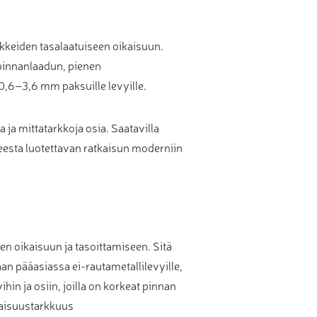
ikkeiden tasalaatuiseen oikaisuun.
pinnanlaadun, pienen
,6–3,6 mm paksuille levyille.
ja mittatarkkoja osia. Saatavilla
neesta luotettavan ratkaisun moderniin
en oikaisuun ja tasoittamiseen. Sitä
an pääasiassa ei-rautametallilevyille,
ihin ja osiin, joilla on korkeat pinnan
asaisuustarkkuus