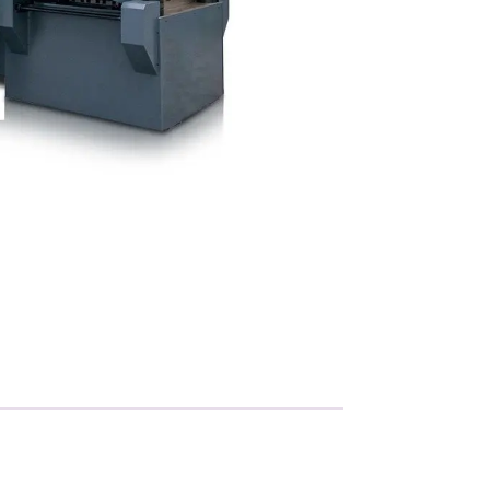
Metallisahat
Profiilikoneet ja -sahat
Työkalut ja tarvikkeet