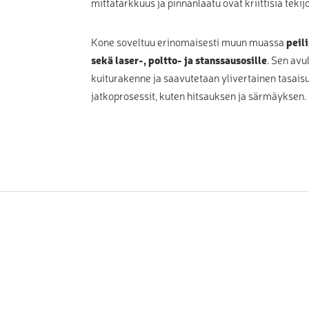
mittatarkkuus ja pinnanlaatu ovat kriittisiä tekijö
Kone soveltuu erinomaisesti muun muassa
peil
sekä laser-, poltto- ja stanssausosille
. Sen avu
kuiturakenne ja saavutetaan ylivertainen tasais
jatkoprosessit, kuten hitsauksen ja särmäyksen.