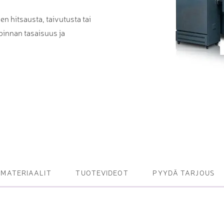
et ja levy- ja
en hitsausta, taivutusta tai
tot
pinnan tasaisuus ja
oneet – kulminta,
bottijärjestelmät
tsasutuotteet
MATERIAALIT
TUOTEVIDEOT
PYYDÄ TARJOUS