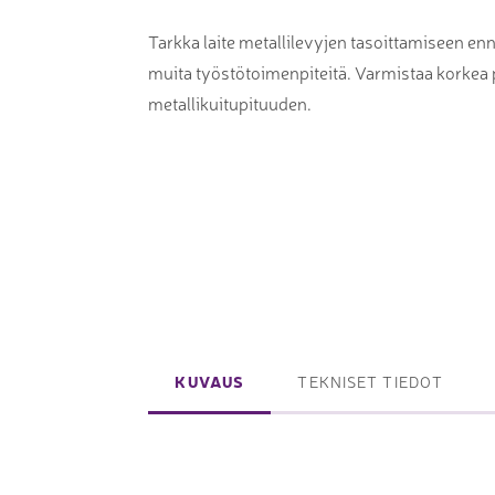
Laserpinnoituskoneet
Levynostim
Tarkka laite metallilevyjen tasoittamiseen enn
Tarkkuuslaserit
tankovaras
muita työstötoimenpiteitä. Varmistaa korkea 
Laserlasinleikkaus
Muut levyk
metallikuitupituuden.
taivutus
Koordinaattimittauskoneet
FAIRINO ko
Nivelvarsimittakoneet
FAIRINO hi
3D-skannerit
Planar ohutlevymittalaitteet
KUVAUS
TEKNISET TIEDOT
Okulaarittomat mikroskoopit
Videomittalaitteet
3D-mittauksen oheistuotteet