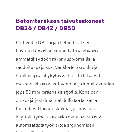
Betoniteräksen taivutuskoneet
DB36 / DB42 / DB50
Karbendin DB-sarjan betoniteräksen
taivutuskoneet on suunniteltu vaativaan
ammattikäyttöön rakennustyömailla ja
raudoituspajoissa. Vankka teräsrunko ja
huoltovapaa öljykylpyvaihteisto takaavat
maksimaalisen vääntövoiman ja luotettavuuden
jopa 50 mm teräshalkaisijoille. Koneiden
ohjausjärjestelmä mahdollistaa tarkat ja
toistettavat taivutuskulmat, ja joustava
käyttöliittymä tukee sekä manuaalista että
automaattista työkiertoa ergonomisen