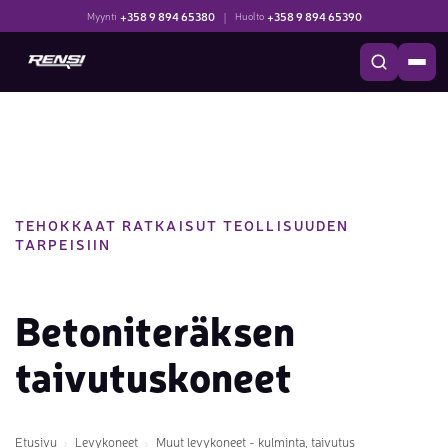
+358 9 894 65380
|
+358 9 894 65390
Myynti
Huolto
TEHOKKAAT RATKAISUT TEOLLISUUDEN
TARPEISIIN
Betoniteräksen
taivutuskoneet
Etusivu
Levykoneet
Muut levykoneet - kulminta, taivutus