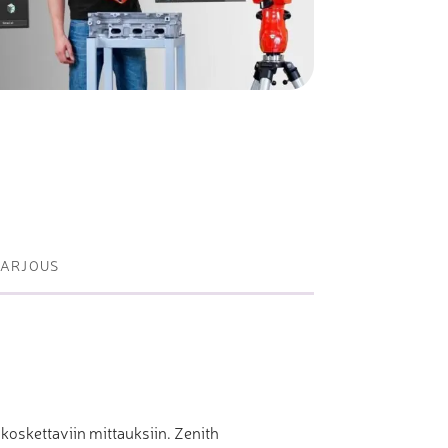
Metallisahat
Profiilikoneet ja -sahat
Työkalut ja tarvikkeet
TARJOUS
koskettaviin mittauksiin. Zenith