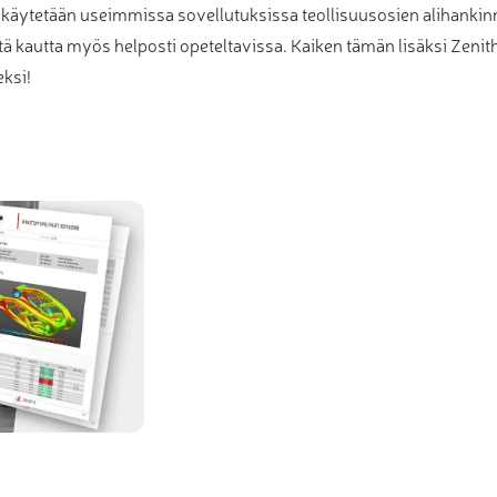
ita käytetään useimmissa sovellutuksissa teollisuusosien alihanki
ätä kautta myös helposti opeteltavissa. Kaiken tämän lisäksi Zeni
ksi!