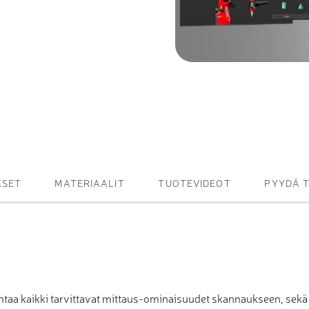
et ja levy- ja
tot
oneet – kulminta,
bottijärjestelmät
tsasutuotteet
KSET
MATERIAALIT
TUOTEVIDEOT
PYYDÄ 
taa kaikki tarvittavat mittaus-ominaisuudet skannaukseen, sekä 