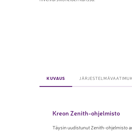
Laserpinnoituskoneet
Levynostim
Tarkkuuslaserit
tankovaras
Laserlasinleikkaus
Muut levyk
taivutus
Koordinaattimittauskoneet
FAIRINO ko
Nivelvarsimittakoneet
FAIRINO hi
KUVAUS
JÄRJESTELMÄVAATIMU
3D-skannerit
Planar ohutlevymittalaitteet
Okulaarittomat mikroskoopit
Kreon Zenith-ohjelmisto
Videomittalaitteet
Täysin uudistunut Zenith-ohjelmisto an
3D-mittauksen oheistuotteet