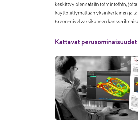
keskittyy olennaisiin toimintoihin, jo
Muu laadunvalvonta
käyttöliittymältään yksinkertainen ja t
Mittauspalvelu
Kreon-nivelvarsikoneen kanssa ilmaise
Kattavat perusominaisuudet