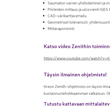
Saumaton varren yhdistäminen ja mit
Piirteiden mittaus ja ulosvienti IGES
CAD-värikarttavertailu
Geometriset toleranssit, yhdensuun
Mittaraportointi
Katso video Zenithin toiminn
https://www.youtube.com/watch?v
Täysin ilmainen ohjelmisto!
Kreon Zenith-ohjelmisto on täysin ilm
kustannustehokkaamman ratkaisun. Ol
Tutustu kattavaan mittalait