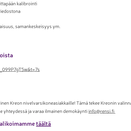
tapään kalibrointi
 tiedostona
taisuus, samankeskeisyys ym.
oista
=K_099P7gT5w&t=7s
ainen Kreon nivelvarsikoneasiakkaille! Tämä tekee Kreonin valin
e yhteydessä ja varaa ilmainen demokäynti
info@rensi.fi
evalikoimamme
täältä