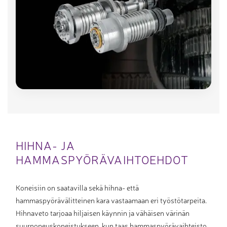
HIHNA- JA
HAMMASPYÖRÄVAIHTOEHDOT
Koneisiin on saatavilla sekä hihna- että
hammaspyörävälitteinen kara vastaamaan eri työstötarpeita.
Hihnaveto tarjoaa hiljaisen käynnin ja vähäisen värinän
suurnopeuskoneistukseen, kun taas hammaspyörävaihteisto