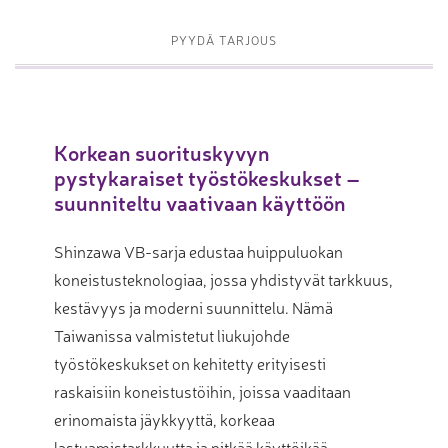
PYYDÄ TARJOUS
Korkean suorituskyvyn
pystykaraiset työstökeskukset –
suunniteltu vaativaan käyttöön
Shinzawa VB-sarja edustaa huippuluokan
koneistusteknologiaa, jossa yhdistyvät tarkkuus,
kestävyys ja moderni suunnittelu. Nämä
Taiwanissa valmistetut liukujohde
työstökeskukset on kehitetty erityisesti
raskaisiin koneistustöihin, joissa vaaditaan
erinomaista jäykkyyttä, korkeaa
lastuamistarkkuutta ja pitkää käyttöikää.