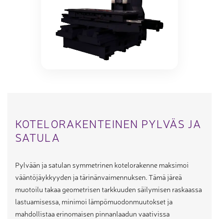
KOTELORAKENTEINEN PYLVÄS JA
SATULA
Pylvään ja satulan symmetrinen kotelorakenne maksimoi
vääntöjäykkyyden ja tärinänvaimennuksen. Tämä järeä
muotoilu takaa geometrisen tarkkuuden säilymisen raskaassa
lastuamisessa, minimoi lämpömuodonmuutokset ja
mahdollistaa erinomaisen pinnanlaadun vaativissa