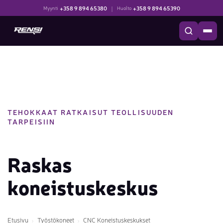
+358 9 894 65380
|
+358 9 894 65390
Myynti
Huolto
TEHOKKAAT RATKAISUT TEOLLISUUDEN
TARPEISIIN
Raskas
koneistuskeskus
Etusivu
Työstökoneet
CNC Koneistuskeskukset