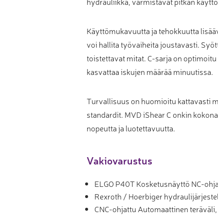
hydrauliikka, varmistavat pitkän käytt
Käyttömukavuutta ja tehokkuutta lisääv
voi hallita työvaiheita joustavasti. Sy
toistettavat mitat. C-sarja on optimoit
kasvattaa iskujen määrää minuutissa.
Turvallisuus on huomioitu kattavasti mu
standardit. MVD iShear C onkin kokonai
nopeutta ja luotettavuutta.
Vakiovarustus
ELGO P40T Kosketusnäyttö NC-ohj
Rexroth / Hoerbiger hydraulijärjest
CNC-ohjattu Automaattinen teräväli, 