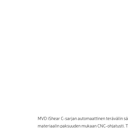
MVD iShear C-sarjan automaattinen terävälin sä
materiaalin paksuuden mukaan CNC-ohjatusti. Täm