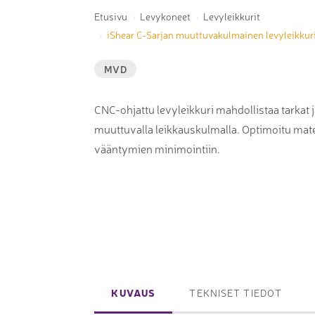
Laserpinnoituskoneet
Etusivu
Levykoneet
Levyleikkurit
Levynostim
iShear C-Sarjan muuttuvakulmainen levyleikkur
Tarkkuuslaserit
tankovaras
Laserlasinleikkaus
Muut levyk
MVD
taivutus
CNC-ohjattu levyleikkuri mahdollistaa tarkat 
muuttuvalla leikkauskulmalla. Optimoitu mater
vääntymien minimointiin.
Koordinaattimittauskoneet
FAIRINO ko
Nivelvarsimittakoneet
FAIRINO hi
3D-skannerit
Planar ohutlevymittalaitteet
Okulaarittomat mikroskoopit
Videomittalaitteet
KUVAUS
TEKNISET TIEDOT
3D-mittauksen oheistuotteet