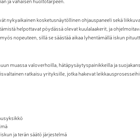
öiän ja vähäisen huoltotarpeen.
ät nykyaikainen kosketusnäytöllinen ohjauspaneeli sekä liikkuva 
öttämistä helpottavat pöydässä olevat kuulalaakerit, ja ohjelmoitav
u myös nopeuteen, sillä se säästää aikaa lyhentämällä iskun pituutt
un muassa valoverhoilla, hätäpysäytyspainikkeilla ja suojakansil
svaltainen ratkaisu yrityksille, jotka hakevat leikkausprosesseih
ausyksikkö
elmä
iskun ja terän säätö järjestelmä