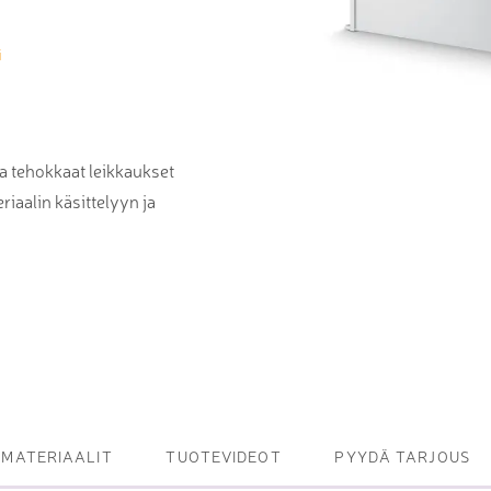
et ja levy- ja
i
tot
oneet – kulminta,
ja tehokkaat leikkaukset
iaalin käsittelyyn ja
bottijärjestelmät
tsasutuotteet
MATERIAALIT
TUOTEVIDEOT
PYYDÄ TARJOUS