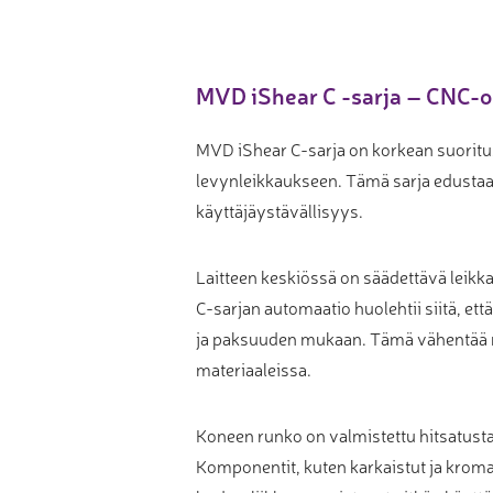
Muu laadunvalvonta
Mittauspalvelu
MVD iShear C -sarja – CNC-oh
MVD iShear C-sarja on korkean suoritus
levynleikkaukseen. Tämä sarja edustaa 
käyttäjäystävällisyys.
Laitteen keskiössä on säädettävä leikk
C-sarjan automaatio huolehtii siitä, et
ja paksuuden mukaan. Tämä vähentää m
materiaaleissa.
Koneen runko on valmistettu hitsatust
Komponentit, kuten karkaistut ja kroma