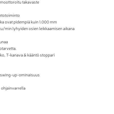
 moottoroitu takavaste
etotoiminto
otka ovat pidempiä kuin 1.000 mm
ku/min lyhyiden osien leikkaamisen aikana
eunaa
otarvetta.
kko, T-kanava & kääntö stoppari
 swing-up-ominaisuus
a ohjainvarrella