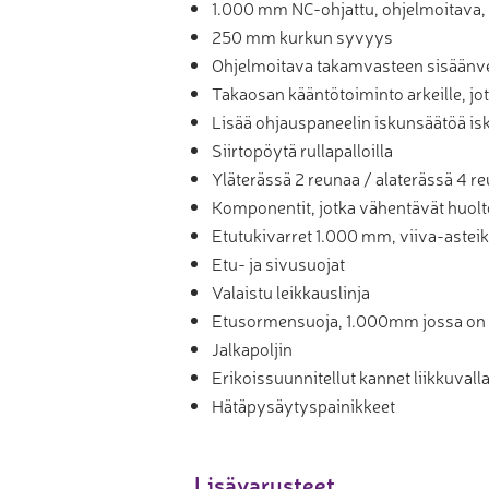
1.000 mm NC-ohjattu, ohjelmoitava,
250 mm kurkun syvyys
Ohjelmoitava takamvasteen sisäänv
Takaosan kääntötoiminto arkeille, j
Lisää ohjauspaneelin iskunsäätöä is
Siirtopöytä rullapalloilla
Yläterässä 2 reunaa / alaterässä 4 r
Komponentit, jotka vähentävät huolt
Etutukivarret 1.000 mm, viiva-astei
Etu- ja sivusuojat
Valaistu leikkauslinja
Etusormensuoja, 1.000mm jossa on
Jalkapoljin
Erikoissuunnitellut kannet liikkuvall
Hätäpysäytyspainikkeet
Lisävarusteet