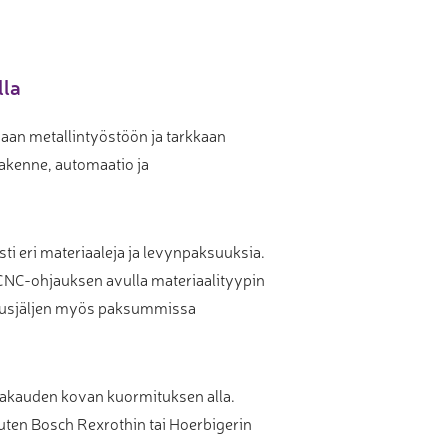
lla
vaan metallintyöstöön ja tarkkaan
rakenne, automaatio ja
i eri materiaaleja ja levynpaksuuksia.
i CNC-ohjauksen avulla materiaalityypin
kausjäljen myös paksummissa
vakauden kovan kuormituksen alla.
kuten Bosch Rexrothin tai Hoerbigerin