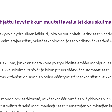
jattu levyleikkuri muutettavalla leikkauskulma
kyvyn hydraulinen leikkuri, joka on suunniteltu erityisesti vaati
valmistajan edistyneintä teknologiaa, jossa yhdistyvät kestävä 
auskulma, jonka ansiosta kone pystyy käsittelemään monipuolisest
tä leikkauskulma, teräväli ja iskun pituus säätyvät automaattisest
erkittävästi ohuempien osien vääntymistä ja takaa siistin leik
a monoblock-teräksestä, mikä takaa äärimmäisen jäykkyyden ja 
tut sylinterit sekä maailmanlaajuisesti tunnettujen valmistajien 