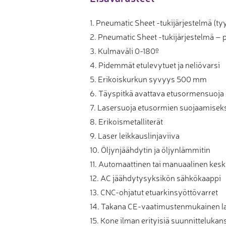
1. Pneumatic Sheet -tukijärjestelmä (tyy
2. Pneumatic Sheet -tukijärjestelmä – 
3. Kulmaväli 0-180º
4. Pidemmät etulevytuet ja neliövarsi
5. Erikoiskurkun syvyys 500 mm
6. Täyspitkä avattava etusormensuoja
7. Lasersuoja etusormien suojaamisek
8. Erikoismetalliterät
9. Laser leikkauslinjaviiva
10. Öljynjäähdytin ja öljynlämmitin
11. Automaattinen tai manuaalinen kes
12. AC jäähdytysyksikön sähkökaappi
13. CNC-ohjatut etuarkinsyöttövarret
14. Takana CE-vaatimustenmukainen l
15. Kone ilman erityisiä suunnittelukan