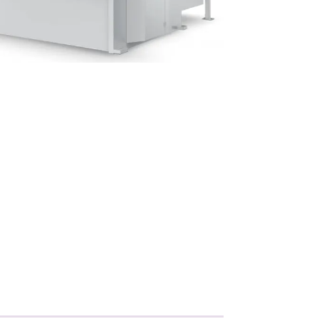
Metallisahat
Profiilikoneet ja -sahat
Työkalut ja tarvikkeet