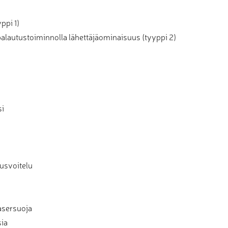
ppi 1)
palautustoiminnolla lähettäjäominaisuus (tyyppi 2)
si
kusvoitelu
asersuoja
sia