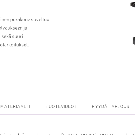
et ja levy- ja
tot
inen porakone soveltuu
alvaukseen ja
oneet – kulminta,
ä sekä suuri
tötarkoitukset.
bottijärjestelmät
tsasutuotteet
MATERIAALIT
TUOTEVIDEOT
PYYDÄ TARJOUS
et pylväsporakoneet, mallit HU 30, HU 40 ja HU 50, muodostav