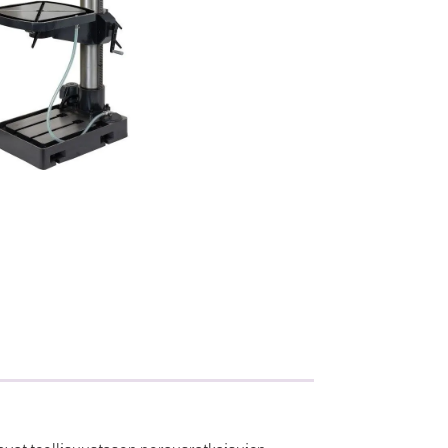
Metallisahat
Profiilikoneet ja -sahat
Työkalut ja tarvikkeet
at teollisuustason porausratkaisujen