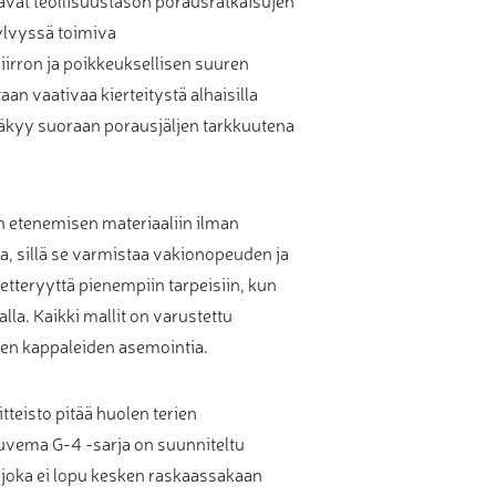
ylvyssä toimiva
irron ja poikkeuksellisen suuren
aan vaativaa kierteitystä alhaisilla
näkyy suoraan porausjäljen tarkkuutena
un etenemisen materiaaliin ilman
, sillä se varmistaa vakionopeuden ja
etteryyttä pienempiin tarpeisiin, kun
la. Kaikki mallit on varustettu
sten kappaleiden asemointia.
teisto pitää huolen terien
Huvema G-4 -sarja on suunniteltu
, joka ei lopu kesken raskaassakaan