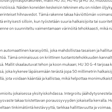
istöissä. Näiden koneiden keskeisin tekninen etu on niiden öljyk
rinteiset hihnavedot. Tämä rakenne takaa häviöttömän voimansi
ityisesti silloin, kun työstetään suuria halkaisijoita tai suoritet
akenne on suunniteltu vaimentamaan värinöitä tehokkaasti, mikä 
nen automaattinen karasyöttö, joka mahdollistaa tasaisen ja hallit
töä. Tämä ominaisuus on kriittinen tuotantotehokkuuden kannalta
ssä. Mallit skaalautuvat tehon ja koon mukaan; HU 30 G-4 tarjoaa k
 joka kykenee läpäisemään terästä jopa 50 millimetrin halkaisijal
lä, jota voidaan kääntää ja kallistaa, mikä helpottaa monimutkai
mioitu jokaisessa yksityiskohdassa. Integroitu jäähdytysnestelait
ysvaste takaa toistettavan poraussyvyyden jokaisella kerralla. 
eeltaan tinkimätöntä kestävyyttä, tarkkaa hallittavuutta ja voimaa