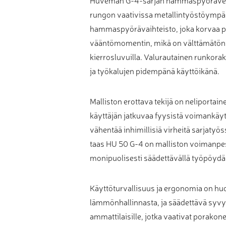
rungon vaativissa metallintyöstöympär
Muu laadunvalvonta
hammaspyörävaihteisto, joka korvaa pe
Mittauspalvelu
vääntömomentin, mikä on välttämätöntä er
kierrosluvuilla. Valurautainen runkor
ja työkalujen pidempänä käyttöikänä.
Malliston erottava tekijä on neliportai
käyttäjän jatkuvaa fyysistä voimankäyt
vähentää inhimillisiä virheitä sarjatyö
taas HU 50 G-4 on malliston voimanpesä,
monipuolisesti säädettävällä työpöydäl
Käyttöturvallisuus ja ergonomia on huo
lämmönhallinnasta, ja säädettävä syvy
ammattilaisille, jotka vaativat porakon