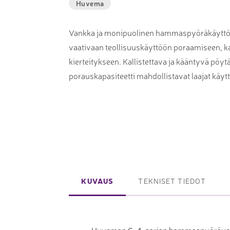
Huvema
Laserpinnoituskoneet
Levynostim
Tarkkuuslaserit
tankovaras
Vankka ja monipuolinen hammaspyöräkäyttö
vaativaan teollisuuskäyttöön poraamiseen, k
Laserlasinleikkaus
Muut levyk
kierteitykseen. Kallistettava ja kääntyvä pöyt
taivutus
porauskapasiteetti mahdollistavat laajat käyt
Koordinaattimittauskoneet
FAIRINO ko
Nivelvarsimittakoneet
FAIRINO hi
3D-skannerit
Planar ohutlevymittalaitteet
KUVAUS
TEKNISET TIEDOT
Okulaarittomat mikroskoopit
Videomittalaitteet
3D-mittauksen oheistuotteet
Huveman G-4-sarjan hammaspyörävetois